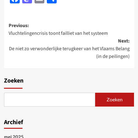
Post
Previous:
Vluchtelingencrisis toont failliet van het systeem
navigation
Next:
De niet zo verwonderlijke terugkeer van het Vlaams Belang
(in de peilingen)
Zoeken
Zoeken
Archief
mei 2025