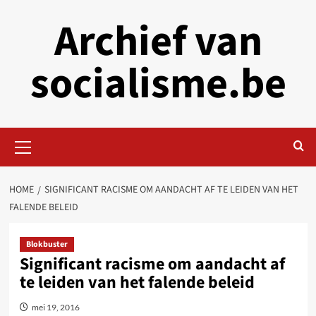
Skip
Archief van
to
content
socialisme.be
Primary
Menu
HOME
SIGNIFICANT RACISME OM AANDACHT AF TE LEIDEN VAN HET
FALENDE BELEID
Blokbuster
Significant racisme om aandacht af
te leiden van het falende beleid
mei 19, 2016