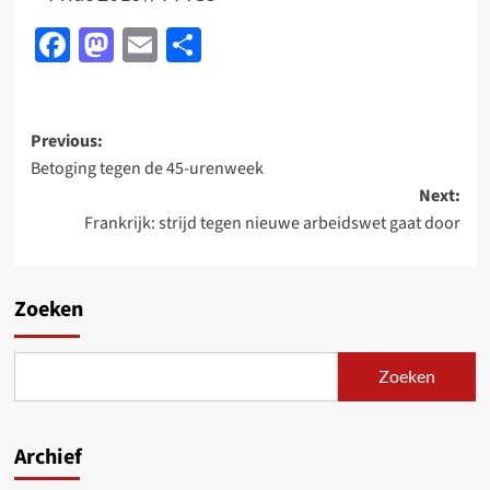
Facebook
Mastodon
Email
Delen
Post
Previous:
Betoging tegen de 45-urenweek
navigation
Next:
Frankrijk: strijd tegen nieuwe arbeidswet gaat door
Zoeken
Zoeken
Archief