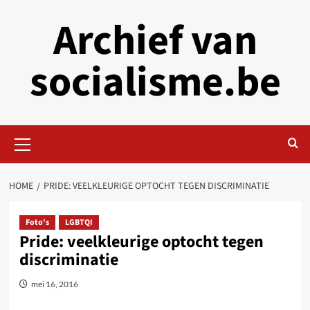
Skip
Archief van
to
content
socialisme.be
Primary
Menu
HOME
PRIDE: VEELKLEURIGE OPTOCHT TEGEN DISCRIMINATIE
Foto's
LGBTQI
Pride: veelkleurige optocht tegen
discriminatie
mei 16, 2016