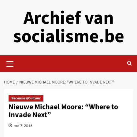
Skip
Archief van
to
content
socialisme.be
Primary
Menu
HOME
NIEUWE MICHAEL MOORE: “WHERE TO INVADE NEXT”
Recensies/Cultuur
Nieuwe Michael Moore: “Where to
Invade Next”
mei 7, 2016