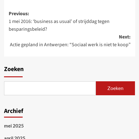
Post
Previous:
1 mei 2016: ‘business as usual’ of strijddag tegen
navigation
besparingsbeleid?
Next:
Actie gepland in Antwerpen: “Sociaal werk is niet te koop”
Zoeken
Zoeken
Archief
mei 2025
april 2025