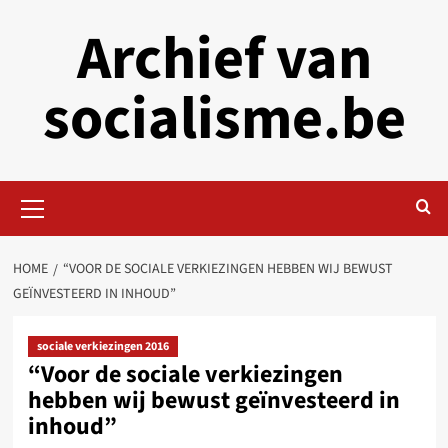
Skip
Archief van
to
content
socialisme.be
Primary
Menu
HOME
“VOOR DE SOCIALE VERKIEZINGEN HEBBEN WIJ BEWUST
GEÏNVESTEERD IN INHOUD”
sociale verkiezingen 2016
“Voor de sociale verkiezingen
hebben wij bewust geïnvesteerd in
inhoud”