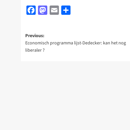
Facebook
Mastodon
Email
Delen
Post
Previous:
Economisch programma lijst-Dedecker: kan het nog
navigation
liberaler ?