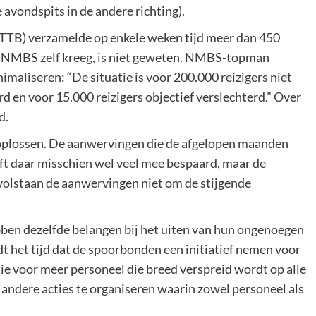
 avondspits in de andere richting).
BTTB) verzamelde op enkele weken tijd meer dan 450
e NMBS zelf kreeg, is niet geweten. NMBS-topman
aliseren: “De situatie is voor 200.000 reizigers niet
rd en voor 15.000 reizigers objectief verslechterd.” Over
d.
 oplossen. De aanwervingen die de afgelopen maanden
 daar misschien wel veel mee bespaard, maar de
n volstaan de aanwervingen niet om de stijgende
ben dezelfde belangen bij het uiten van hun ongenoegen
t het tijd dat de spoorbonden een initiatief nemen voor
tie voor meer personeel die breed verspreid wordt op alle
n andere acties te organiseren waarin zowel personeel als