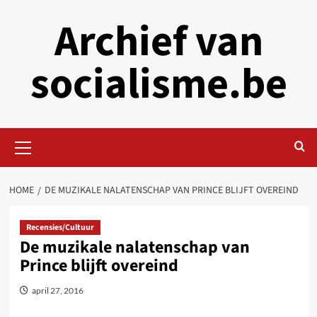
Skip
Archief van
to
content
socialisme.be
Primary
Menu
HOME
DE MUZIKALE NALATENSCHAP VAN PRINCE BLIJFT OVEREIND
Recensies/Cultuur
De muzikale nalatenschap van
Prince blijft overeind
april 27, 2016