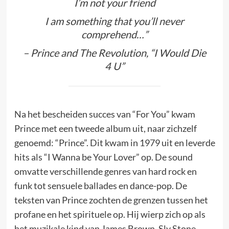
I’m not your friend
I am something that you’ll never
comprehend…”
– Prince and The Revolution, “I Would Die
4 U”
Na het bescheiden succes van “For You” kwam
Prince met een tweede album uit, naar zichzelf
genoemd: “Prince”. Dit kwam in 1979 uit en leverde
hits als “I Wanna be Your Lover” op. De sound
omvatte verschillende genres van hard rock en
funk tot sensuele ballades en dance-pop. De
teksten van Prince zochten de grenzen tussen het
profane en het spirituele op. Hij wierp zich op als
het muzikale kind van James Brown, Sly Stone,