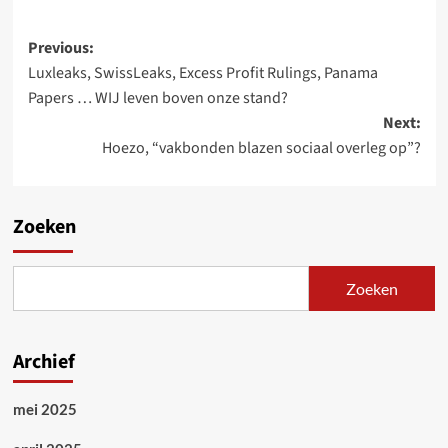
Post
Previous:
Luxleaks, SwissLeaks, Excess Profit Rulings, Panama
navigation
Papers … WIJ leven boven onze stand?
Next:
Hoezo, “vakbonden blazen sociaal overleg op”?
Zoeken
Zoeken
Archief
mei 2025