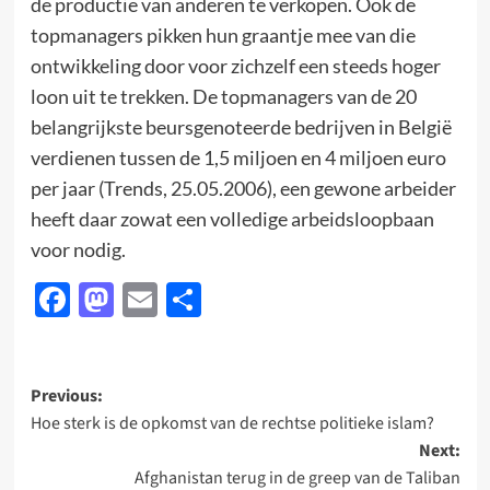
de productie van anderen te verkopen. Ook de
topmanagers pikken hun graantje mee van die
ontwikkeling door voor zichzelf een steeds hoger
loon uit te trekken. De topmanagers van de 20
belangrijkste beursgenoteerde bedrijven in België
verdienen tussen de 1,5 miljoen en 4 miljoen euro
per jaar (Trends, 25.05.2006), een gewone arbeider
heeft daar zowat een volledige arbeidsloopbaan
voor nodig.
Facebook
Mastodon
Email
Delen
Post
Previous:
Hoe sterk is de opkomst van de rechtse politieke islam?
navigation
Next:
Afghanistan terug in de greep van de Taliban