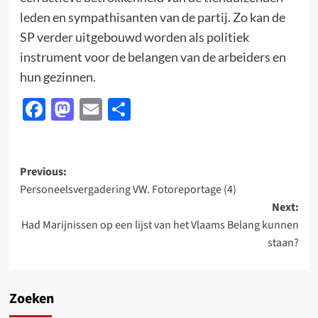
leden en sympathisanten van de partij. Zo kan de
SP verder uitgebouwd worden als politiek
instrument voor de belangen van de arbeiders en
hun gezinnen.
Facebook
Mastodon
Email
Delen
Post
Previous:
Personeelsvergadering VW. Fotoreportage (4)
navigation
Next:
Had Marijnissen op een lijst van het Vlaams Belang kunnen
staan?
Zoeken