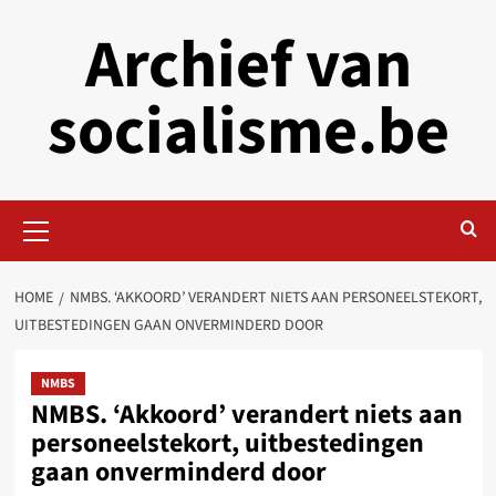
Skip
Archief van
to
content
socialisme.be
Primary
Menu
HOME
NMBS. ‘AKKOORD’ VERANDERT NIETS AAN PERSONEELSTEKORT,
UITBESTEDINGEN GAAN ONVERMINDERD DOOR
NMBS
NMBS. ‘Akkoord’ verandert niets aan
personeelstekort, uitbestedingen
gaan onverminderd door