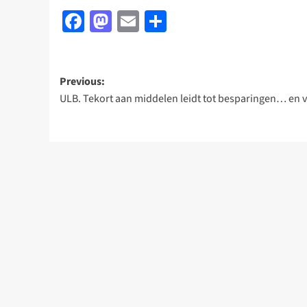
Facebook
Mastodon
Email
Delen
Post
Previous:
ULB. Tekort aan middelen leidt tot besparingen… en v
navigation