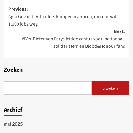
Post
Previous:
Agfa Gevaert. Arbeiders kloppen overuren, directie wil
navigation
1.000 jobs weg
Next:
VB’er Dieter Van Parys leidde cantus voor ‘nationaal-
solidaristen’ en Blood&Honour fans
Zoeken
Zoeken
Archief
mei 2025