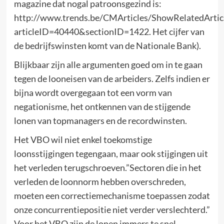
magazine dat nogal patroonsgezind is:
http://www.trends.be/CMArticles/ShowRelatedArticl
articleID=40440&sectionID=1422. Het cijfer van
de bedrijfswinsten komt van de Nationale Bank).
Blijkbaar zijn alle argumenten goed om in te gaan
tegen de looneisen van de arbeiders. Zelfs indien er
bijna wordt overgegaan tot een vorm van
negationisme, het ontkennen van de stijgende
lonen van topmanagers en de recordwinsten.
Het VBO wil niet enkel toekomstige
loonsstijgingen tegengaan, maar ook stijgingen uit
het verleden terugschroeven.”Sectoren die in het
verleden de loonnorm hebben overschreden,
moeten een correctiemechanisme toepassen zodat
onze concurrentiepositie niet verder verslechterd.”
Voor het VBO zijn de lonen immers te snel