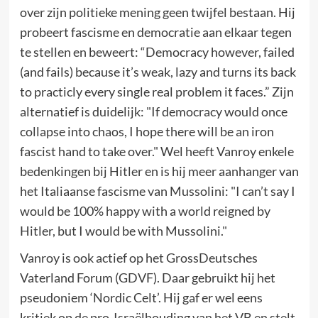
over zijn politieke mening geen twijfel bestaan. Hij
probeert fascisme en democratie aan elkaar tegen
te stellen en beweert: “Democracy however, failed
(and fails) because it’s weak, lazy and turns its back
to practicly every single real problem it faces.” Zijn
alternatief is duidelijk: "If democracy would once
collapse into chaos, I hope there will be an iron
fascist hand to take over." Wel heeft Vanroy enkele
bedenkingen bij Hitler en is hij meer aanhanger van
het Italiaanse fascisme van Mussolini: "I can’t say I
would be 100% happy with a world reigned by
Hitler, but I would be with Mussolini."
Vanroy is ook actief op het GrossDeutsches
Vaterland Forum (GDVF). Daar gebruikt hij het
pseudoniem ‘Nordic Celt’. Hij gaf er wel eens
kritiek op de pro-Israëlhouding van het VB en stelt