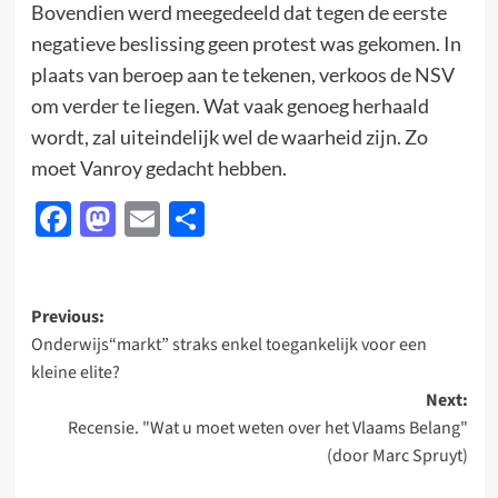
Bovendien werd meegedeeld dat tegen de eerste
negatieve beslissing geen protest was gekomen. In
plaats van beroep aan te tekenen, verkoos de NSV
om verder te liegen. Wat vaak genoeg herhaald
wordt, zal uiteindelijk wel de waarheid zijn. Zo
moet Vanroy gedacht hebben.
Facebook
Mastodon
Email
Delen
Post
Previous:
Onderwijs“markt” straks enkel toegankelijk voor een
navigation
kleine elite?
Next:
Recensie. "Wat u moet weten over het Vlaams Belang"
(door Marc Spruyt)