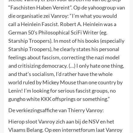
“Faschisten Haben Vereint”. Op de yahoogroup van
die organisatie zei Vanroy: “I’m what you would
call a Heinlein Fascist. Robert A. Heinlein was a
German 50’s Philosophical SciFi Writer (eg.
Starship Troopers). In most of his books (especially
Starship Troopers), he clearly states his personal
feelings about fascism, correcting the nazi model
and critisizing democracy. (…) I only hate one thing,
and that’s socialism, I’d rather have the whole
world ruled by Mickey Mouse than one country by
Lenin! I’m looking for serious fascist groups, no
gungho white KKK offsprings or something.”
De verkiezingsaffiche van Thierry Vanroy:
Hierop sloot Vanroy zich aan bij de NSV en het
Vlaams Belang. Op een internetforum laat Vanroy