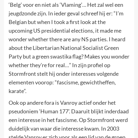
‘Belg’ voor en niet als ‘Vlaming’… Het zal wel een
jeugdzonde zijn. In ieder geval schreef hij er: “I’m
Belgian but when I took a first look at the
upcoming US presidential elections, it made me
wonder whether there are any NS parties. I heard
about the Libertarian National Socialist Green
Party but a green swastika flag? Makes you wonder
whether they’re for real…” In zijn profiel op
Stormfront stelt hij onder interesses volgende
elementen voorop: “fascisme, gewichtheffen,
karate”.
Ook op andere fora is Vanroy actief onder het
pseudoniem ‘Human 177’. Daaruit blijkt inderdaad
een interesse in het fascisme. Op Stormfront werd
duidelijk van waar die interesse kwam. In 2003
stelde Vanroy er zich voor als een lid van de groep