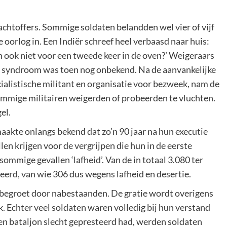
chtoffers. Sommige soldaten belandden wel vier of vijf
 oorlog in. Een Indiër schreef heel verbaasd naar huis:
h ook niet voor een tweede keer in de oven?’ Weigeraars
 syndroom was toen nog onbekend. Na de aanvankelijke
cialistische militant en organisatie voor bezweek, nam de
Sommige militairen weigerden of probeerden te vluchten.
el.
akte onlangs bekend dat zo’n 90 jaar na hun executie
len krijgen voor de vergrijpen die hun in de eerste
sommige gevallen ‘lafheid’. Van de in totaal 3.080 ter
eerd, van wie 306 dus wegens lafheid en desertie.
begroet door nabestaanden. De gratie wordt overigens
 Echter veel soldaten waren volledig bij hun verstand
en bataljon slecht gepresteerd had, werden soldaten