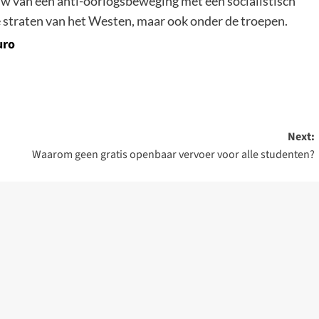
w van een anti-oorlogsbeweging met een socialistisch
de straten van het Westen, maar ook onder de troepen.
uro
Next:
Waarom geen gratis openbaar vervoer voor alle studenten?