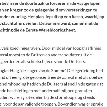
n beslissende doorbraak te forceren in de vastgelopen
den en kregen zo de gelegenheid om versterkingen te
er vuur lag. Het plan liep uit op een fiasco, waarbij op
000 slachtoffers vielen. De Somme werd, samen met de
lachting die de Eerste Wereldoorlog heet.
vels goed ingegraven. Door middel van loopgraaflinies
eral moesten de Britten en andere soldaten uit de
erden ze als schietschijven voor de Duitsers.
uglas Haig, ‘de slager van de Somme’. De legerleiding had
ond uit een grote geconcentreerde aanval met als doel de
geheimhouding hadden de Duitsers al snel in de gaten dat
dende beschietingen met anderhalf miljoen granaten.
dden, waren grote delen bij de stormloop nog steeds
el voor de aanvallende troepen. Bovendien was er sprake