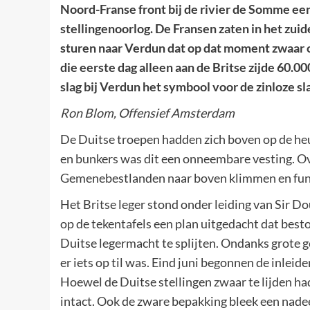
Noord-Franse front bij de rivier de Somme ee
stellingenoorlog. De Fransen zaten in het zui
sturen naar Verdun dat op dat moment zwaar ond
die eerste dag alleen aan de Britse zijde 60.
slag bij Verdun het symbool voor de zinloze s
Ron Blom, Offensief Amsterdam
De Duitse troepen hadden zich boven op de heu
en bunkers was dit een onneembare vesting. Ov
Gemenebestlanden naar boven klimmen en funge
Het Britse leger stond onder leiding van Sir Do
op de tekentafels een plan uitgedacht dat best
Duitse legermacht te splijten. Ondanks grote 
er iets op til was. Eind juni begonnen de inlei
Hoewel de Duitse stellingen zwaar te lijden ha
intact. Ook de zware bepakking bleek een nade