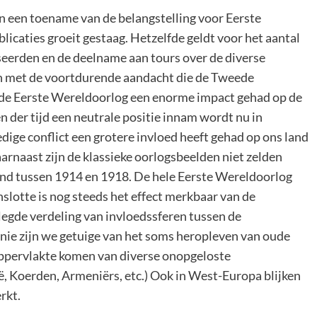
an een toename van de belangstelling voor Eerste
icaties groeit gestaag. Hetzelfde geldt voor het aantal
seerden en de deelname aan tours over de diverse
en met de voortdurende aandacht die de Tweede
 de Eerste Wereldoorlog een enorme impact gehad op de
n der tijd een neutrale positie innam wordt nu in
edige conflict een grotere invloed heeft gehad op ons land
arnaast zijn de klassieke oorlogsbeelden niet zelden
nd tussen 1914 en 1918. De hele Eerste Wereldoorlog
slotte is nog steeds het effect merkbaar van de
elegde verdeling van invloedssferen tussen de
Unie zijn we getuige van het soms heropleven van oude
pervlakte komen van diverse onopgeloste
ë, Koerden, Armeniërs, etc.) Ook in West-Europa blijken
rkt.