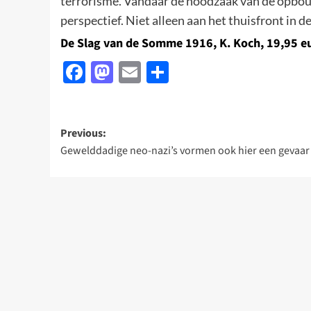
terrorisme. Vandaar de noodzaak van de opbou
perspectief. Niet alleen aan het thuisfront in 
De Slag van de Somme 1916, K. Koch, 19,95 e
Facebook
Mastodon
Email
Delen
Post
Previous:
Gewelddadige neo-nazi’s vormen ook hier een gevaar
navigation