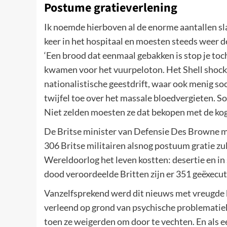
Postume gratieverlening
Ik noemde hierboven al de enorme aantallen sla
keer in het hospitaal en moesten steeds weer de
‘Een brood dat eenmaal gebakken is stop je toc
kwamen voor het vuurpeloton. Het Shell shock
nationalistische geestdrift, waar ook menig so
twijfel toe over het massale bloedvergieten. 
Niet zelden moesten ze dat bekopen met de kog
De Britse minister van Defensie Des Browne ma
306 Britse militairen alsnog postuum gratie zul
Wereldoorlog het leven kostten: desertie en in 
dood veroordeelde Britten zijn er 351 geëxecut
Vanzelfsprekend werd dit nieuws met vreugde 
verleend op grond van psychische problematiek.
toen ze weigerden om door te vechten. En als e