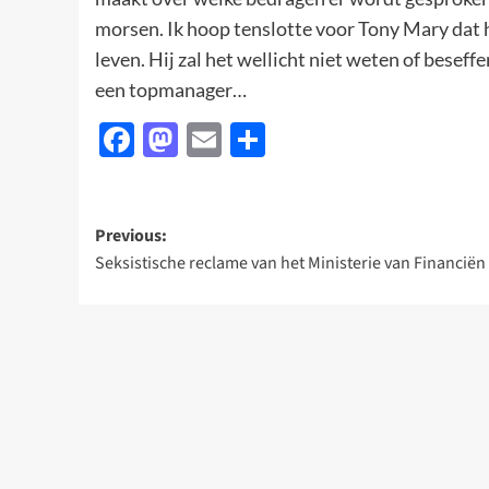
morsen. Ik hoop tenslotte voor Tony Mary dat h
leven. Hij zal het wellicht niet weten of beseffe
een topmanager…
Facebook
Mastodon
Email
Delen
Post
Previous:
Seksistische reclame van het Ministerie van Financiën
navigation