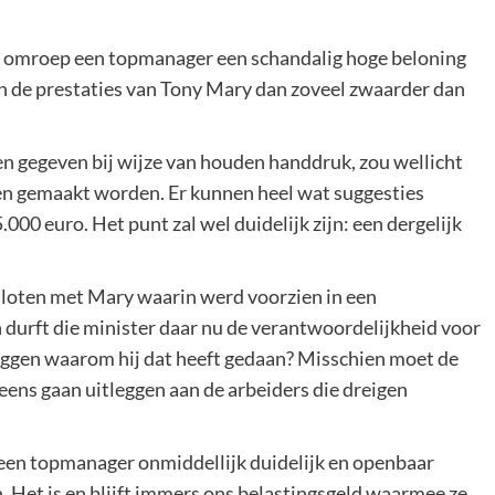
e omroep een topmanager een schandalig hoge beloning
en de prestaties van Tony Mary dan zoveel zwaarder dan
n gegeven bij wijze van houden handdruk, zou wellicht
en gemaakt worden. Er kunnen heel wat suggesties
0 euro. Het punt zal wel duidelijk zijn: een dergelijk
esloten met Mary waarin werd voorzien in een
 durft die minister daar nu de verantwoordelijkheid voor
leggen waarom hij dat heeft gedaan? Misschien moet de
eens gaan uitleggen aan de arbeiders die dreigen
een topmanager onmiddellijk duidelijk en openbaar
 Het is en blijft immers ons belastingsgeld waarmee ze