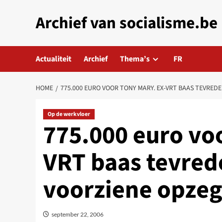
Skip
Archief van socialisme.be
to
content
Actualiteit
Archief
Thema’s
FR
HOME
775.000 EURO VOOR TONY MARY. EX-VRT BAAS TEVRE
Op de werkvloer
775.000 euro voo
VRT baas tevred
voorziene opze
september 22, 2006