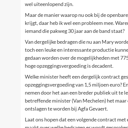
wel uiteenlopend zijn.
Maar de manier waarop nu ook bij de openbar
krijgt, daar heb ik wel een probleem mee. War
iemand die pakweg 30 jaar aan de band staat?
Van dergelijke bedragen die nu aan Mary worde
toch een leuke en interessante productie kunn
gedaan worden over de mogelijkheden met 775.00
hoge opzeggingsvergoeding is decadent.
Welke minister heeft een dergelijk contract g
opzeggingsvergoeding van 1,5 miljoen euro? En
nemen door het aan een breder publiek uit te 
betreffende minister (Van Mechelen) het maar 
ontslagen te worden bij Agfa Gevaert.
Laat ons hopen dat een volgende contract met 
maakt over welke bedragen er wordt gesproken.