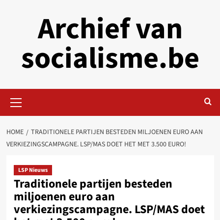
Skip
Archief van
to
content
socialisme.be
Primary
Menu
HOME
TRADITIONELE PARTIJEN BESTEDEN MILJOENEN EURO AAN
VERKIEZINGSCAMPAGNE. LSP/MAS DOET HET MET 3.500 EURO!
LSP Nieuws
Traditionele partijen besteden
miljoenen euro aan
verkiezingscampagne. LSP/MAS doet