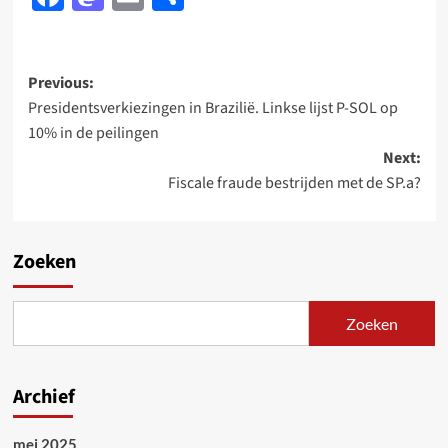
Post
Previous:
Presidentsverkiezingen in Brazilië. Linkse lijst P-SOL op
navigation
10% in de peilingen
Next:
Fiscale fraude bestrijden met de SP.a?
Zoeken
Zoeken
Archief
mei 2025