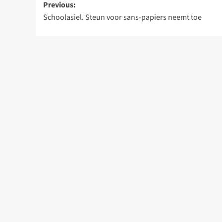
Post
Previous:
Schoolasiel. Steun voor sans-papiers neemt toe
navigation