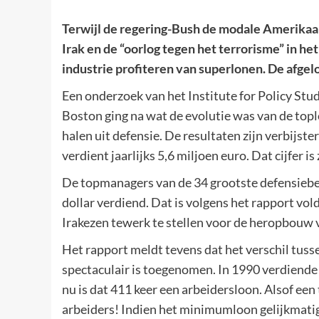
Terwijl de regering-Bush de modale Amerikaan
Irak en de “oorlog tegen het terrorisme” in h
industrie profiteren van superlonen. De afge
Een onderzoek van het Institute for Policy Stu
Boston ging na wat de evolutie was van de top
halen uit defensie. De resultaten zijn verbijs
verdient jaarlijks 5,6 miljoen euro. Dat cijfer
De topmanagers van de 34 grootste defensiebe
dollar verdiend. Dat is volgens het rapport v
Irakezen tewerk te stellen voor de heropbouw 
Het rapport meldt tevens dat het verschil tus
spectaculair is toegenomen. In 1990 verdiend
nu is dat 411 keer een arbeidersloon. Alsof e
arbeiders! Indien het minimumloon gelijkmati