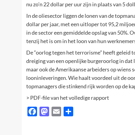
nu zo’n 22 dollar per uur zijn in plaats van 5 dol
In de oliesector liggen de lonen van de topma
dollar per jaar, met een uitloper tot 95,2 milj
in de sector een gemiddelde opslag van 50%. 
tenzij het is om in het loon van hun werknemers
De “oorlog tegen het terrorisme” heeft geleid 
dreiging van een openlijke burgeroorlog in dat l
maar ook de Amerikaanse arbeiders op wiens s
looninleveringen. Wie haalt voordeel uit de oor
topmanagers die stinkend rijk worden op de ka
> PDF-file van het volledige rapport
Facebook
Mastodon
Email
Delen