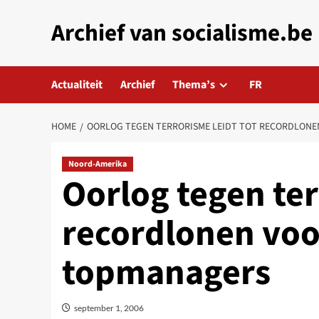
Skip
Archief van socialisme.be
to
content
Actualiteit
Archief
Thema’s
FR
HOME
OORLOG TEGEN TERRORISME LEIDT TOT RECORDLON
Noord-Amerika
Oorlog tegen ter
recordlonen vo
topmanagers
september 1, 2006