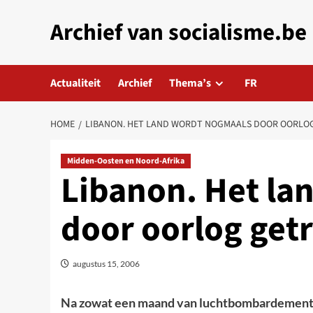
Skip
Archief van socialisme.be
to
content
Actualiteit
Archief
Thema’s
FR
HOME
LIBANON. HET LAND WORDT NOGMAALS DOOR OORLO
Midden-Oosten en Noord-Afrika
Libanon. Het la
door oorlog get
augustus 15, 2006
Na zowat een maand van luchtbombardementen e