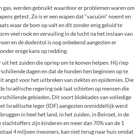
en gas, werden gebruikt waardoor er problemen waren om
pens getest. Zo is er een wapen dat “vacuüm” noemt en
aats waar de bom op valt en dit zonder enig geluid te
orm veel rook en vervuiling in de lucht na het inslaan van
nsen en de dodentol is nog onbekend aangezien er
onder enige kans op redding.
 uit het zuiden die opriep om te komen helpen. Hij riep
erschillende dagen en dat de honden hen beginnen op te
it angst voor het uitbreken van ziektes en epidemies. Die
de Israëlische regering ook laat schieten op mensen die
rschillende gebieden. Dit soort blokkades van volledige
 het Israëlische leger (IDF) aangezien onmiddellijk werd
ruggen in heel het land, in het zuiden, in Beiroet, in de
e slachtoffers zijn kinderen en meer dan 70% van de 1
 totaal 4 miljoen inwoners, kan niet terug naar huis omdat