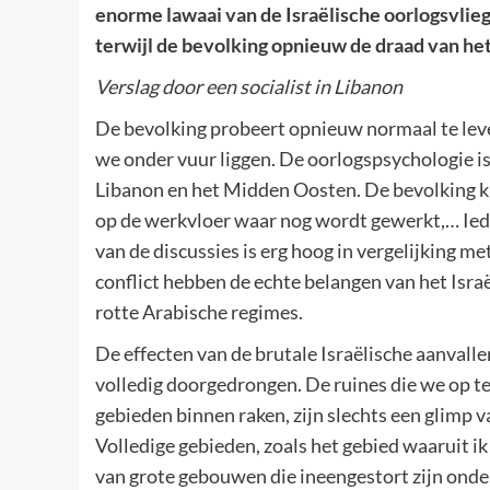
enorme lawaai van de Israëlische oorlogsvlie
terwijl de bevolking opnieuw de draad van het
Verslag door een socialist in Libanon
De bevolking probeert opnieuw normaal te leve
we onder vuur liggen. De oorlogspsychologie is
Libanon en het Midden Oosten. De bevolking kijk
op de werkvloer waar nog wordt gewerkt,… Ieder
van de discussies is erg hoog in vergelijking m
conflict hebben de echte belangen van het Isra
rotte Arabische regimes.
De effecten van de brutale Israëlische aanvallen
volledig doorgedrongen. De ruines die we op tel
gebieden binnen raken, zijn slechts een glimp van
Volledige gebieden, zoals het gebied waaruit i
van grote gebouwen die ineengestort zijn on