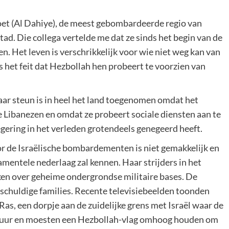
iroet (Al Dahiye), de meest gebombardeerde regio van
ad. Die collega vertelde me dat ze sinds het begin van de
ven. Het leven is verschrikkelijk voor wie niet weg kan van
 het feit dat Hezbollah hen probeert te voorzien van
aar steun is in heel het land toegenomen omdat het
le Libanezen en omdat ze probeert sociale diensten aan te
egering in het verleden grotendeels genegeerd heeft.
or de Israëlische bombardementen is niet gemakkelijk en
amentele nederlaag zal kennen. Haar strijders in het
kken over geheime ondergrondse militaire bases. De
schuldige families. Recente televisiebeelden toonden
Ras, een dorpje aan de zuidelijke grens met Israël waar de
 vuur en moesten een Hezbollah-vlag omhoog houden om