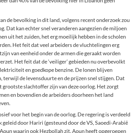
eer dan 40% van de bevolking hier in Libanon geen
an de bevolking in dit land, volgens recent onderzoek zou
og. Dat kan echter snel veranderen aangezien de miljoen
nen uit het zuiden, het erg moeilijk hebben in de scholen
rden. Het feit dat veel arbeiders de vluchtelingen erg
tzijn van eenheid onder de armen die geraakt worden
erzet. Het feit dat de ‘veiliger’ gebieden nu overbevolkt
 elektriciteit en goedkope benzine. De lonen blijven
 terwijl de levensduurte en de prijzen snel stijgen. Dat
et grootste slachtoffer zijn van deze oorlog. Het zorgt
omen en bovendien de arbeiders doorheen het land
even.
osief voor het begin van de oorlog. De regering is verdeeld
ok geleid door Hariri (gesteund door de VS, Saoedi-Arabië
st Aoun waarin ook Hezbollah zit. Aoun heeft opgeroepen