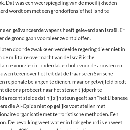
 ook. Dat was een weerspiegeling van de moeilijkheden
eerd wordt om met een grondoffensief het land te
e en geävanceerde wapens heeft geleverd aan Israël. Er
r de grond gaan vooraleer ze ontploffen.
elaten door de zwakke en verdeelde regering die er niet in
n de militaire overmacht van de Israëlische
h te voorzien in onderdak en hulp voor de armsten en
ouwen tegenover het feit dat de Iraanse en Syrische
n regionale belangen te dienen, maar ongetwijfeld biedt
 die ons probeert naar het stenen tijdperk te
da recent stelde dat hij zijn steun geeft aan “het Libanese
ers die Al-Qaida niet op gelijke voet stellen met
ionaire organisatie met terroristische methoden. Een
anon. De bevolking weet wat er in Irak gebeurd is en weet