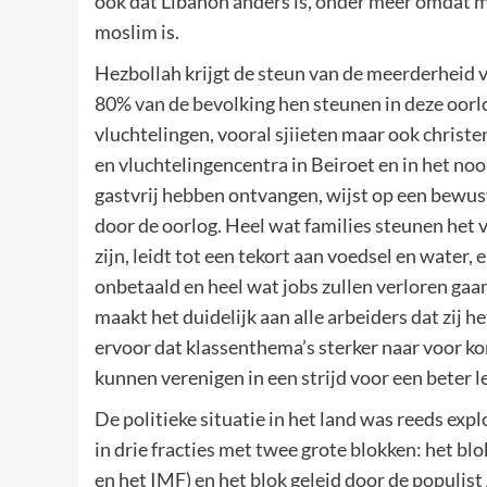
ook dat Libanon anders is, onder meer omdat m
moslim is.
Hezbollah krijgt de steun van de meerderheid v
80% van de bevolking hen steunen in deze oorl
vluchtelingen, vooral sjiieten maar ook christe
en vluchtelingencentra in Beiroet en in het noo
gastvrij hebben ontvangen, wijst op een bewus
door de oorlog. Heel wat families steunen het v
zijn, leidt tot een tekort aan voedsel en water,
onbetaald en heel wat jobs zullen verloren gaan,
maakt het duidelijk aan alle arbeiders dat zij h
ervoor dat klassenthema’s sterker naar voor k
kunnen verenigen in een strijd voor een beter l
De politieke situatie in het land was reeds expl
in drie fracties met twee grote blokken: het bl
en het IMF) en het blok geleid door de populi