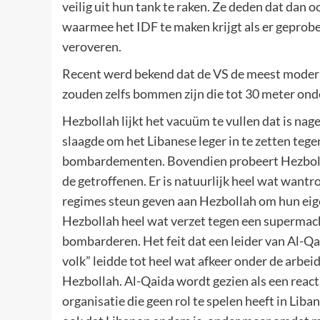
veilig uit hun tank te raken. Ze deden dat dan
waarmee het IDF te maken krijgt als er geprob
veroveren.
Recent werd bekend dat de VS de meest modern
zouden zelfs bommen zijn die tot 30 meter onde
Hezbollah lijkt het vacuüm te vullen dat is nag
slaagde om het Libanese leger in te zetten tege
bombardementen. Bovendien probeert Hezbolla
de getroffenen. Er is natuurlijk heel wat wantr
regimes steun geven aan Hezbollah om hun eige
Hezbollah heel wat verzet tegen een supermacht
bombarderen. Het feit dat een leider van Al-Qai
volk” leidde tot heel wat afkeer onder de arbeid
Hezbollah. Al-Qaida wordt gezien als een react
organisatie die geen rol te spelen heeft in Lib