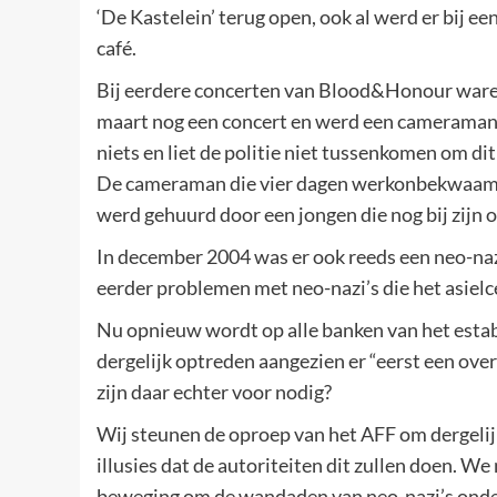
‘De Kastelein’ terug open, ook al werd er bij e
café.
Bij eerdere concerten van Blood&Honour waren
maart nog een concert en werd een cameraman
niets en liet de politie niet tussenkomen om di
De cameraman die vier dagen werkonbekwaam was
werd gehuurd door een jongen die nog bij zijn 
In december 2004 was er ook reeds een neo-naz
eerder problemen met neo-nazi’s die het asie
Nu opnieuw wordt op alle banken van het esta
dergelijk optreden aangezien er “eerst een ov
zijn daar echter voor nodig?
Wij steunen de oproep van het AFF om dergeli
illusies dat de autoriteiten dit zullen doen. W
beweging om de wandaden van neo-nazi’s onder