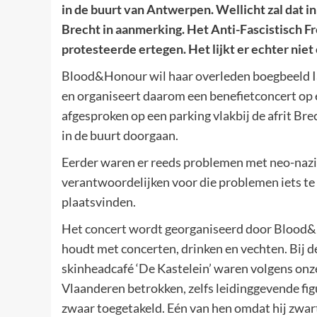
in de buurt van Antwerpen. Wellicht zal dat i
Brecht in aanmerking. Het Anti-Fascistisch Fr
protesteerde ertegen. Het lijkt er echter nie
Blood&Honour wil haar overleden boegbeeld Ia
en organiseert daarom een benefietconcert op 
afgesproken op een parking vlakbij de afrit Br
in de buurt doorgaan.
Eerder waren er reeds problemen met neo-nazi’s 
verantwoordelijken voor die problemen iets te
plaatsvinden.
Het concert wordt georganiseerd door Blood&H
houdt met concerten, drinken en vechten. Bij de
skinheadcafé ‘De Kastelein’ waren volgens on
Vlaanderen betrokken, zelfs leidinggevende fi
zwaar toegetakeld. Eén van hen omdat hij zwart 