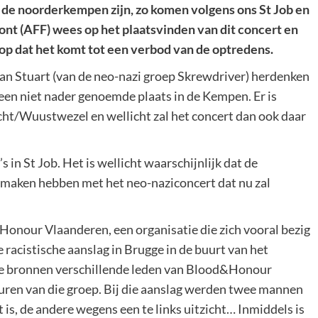
n de noorderkempen zijn, zo komen volgens ons St Job en
ont (AFF) wees op het plaatsvinden van dit concert en
t op dat het komt tot een verbod van de optredens.
n Stuart (van de neo-nazi groep Skrewdriver) herdenken
een niet nader genoemde plaats in de Kempen. Er is
echt/Wuustwezel en wellicht zal het concert dan ook daar
in St Job. Het is wellicht waarschijnlijk dat de
 maken hebben met het neo-naziconcert dat nu zal
onour Vlaanderen, een organisatie die zich vooral bezig
 racistische aanslag in Brugge in de buurt van het
ze bronnen verschillende leden van Blood&Honour
guren van die groep. Bij die aanslag werden twee mannen
is, de andere wegens een te links uitzicht… Inmiddels is