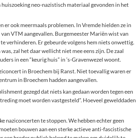
en huiszoeking neo-nazistisch materiaal gevonden in het
 er ook meermaals problemen. In Vremde hielden ze in
 van VTM aangevallen. Burgemeester Mariën wist van
t te verhinderen. Er gebeurde volgens hem niets onwettig.
, zal het daar wellicht niet mee eens zijn. De zaal
ouders in een “keurig huis” in ’s-Gravenwezel woont.
iconcert in Broechem bij Ranst. Niet toevallig waren er
lcentrum in Broechem hadden aangevallen.
blishment gezegd dat niets kan gedaan worden tegen een
ertreding moet worden vastgesteld”. Hoeveel gewelddaden
jke naziconcerten te stoppen. We hebben echter geen
e moeten bouwen aan een sterke actieve anti-fascistische
 een breder publiek bekend te maken om duidelijk te