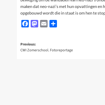
maken dat neo-nazi’s met hun opvattingen en hu
opgebouwd wordt die in staat is om hen te sto
Facebook
Mastodon
Email
Delen
Post
Previous:
CWI Zomerschool. Fotoreportage
navigation