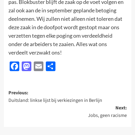
pas. Blokbuster blijft de zaak op de voet volgen en
zal ook aan de in september geplande betoging
deelnemen. Wij zullen niet alleen niet toleren dat
deze zaak in de doofpot wordt gestopt maar ons
verzetten tegen elke poging om verdeeldheid
onder de arbeiders te zaaien. Alles wat ons
verdeelt verzwakt ons!
Facebook
Mastodon
Email
Delen
Post
Previous:
Duitsland: linkse lijst bij verkiezingen in Berlijn
navigation
Next:
Jobs, geen racisme