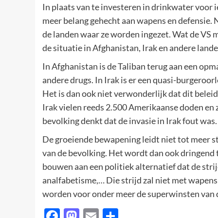
In plaats van te investeren in drinkwater voo
meer belang gehecht aan wapens en defensie. No
de landen waar ze worden ingezet. Wat de VS 
de situatie in Afghanistan, Irak en andere lande
In Afghanistan is de Taliban terug aan een opm
andere drugs. In Irak is er een quasi-burgeroor
Het is dan ook niet verwonderlijk dat dit beleid
Irak vielen reeds 2.500 Amerikaanse doden en
bevolking denkt dat de invasie in Irak fout was.
De groeiende bewapening leidt niet tot meer sta
van de bevolking. Het wordt dan ook dringend 
bouwen aan een politiek alternatief dat de str
analfabetisme,… Die strijd zal niet met wapen
worden voor onder meer de superwinsten van d
Facebook
Mastodon
Email
Delen