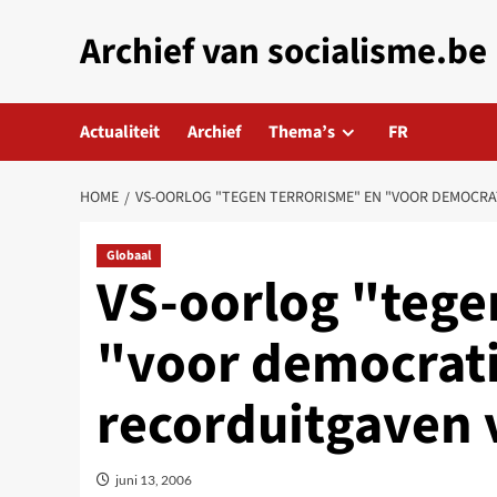
Skip
Archief van socialisme.be
to
content
Actualiteit
Archief
Thema’s
FR
HOME
VS-OORLOG "TEGEN TERRORISME" EN "VOOR DEMOCRA
Globaal
VS-oorlog "tege
"voor democratie
recorduitgaven 
juni 13, 2006