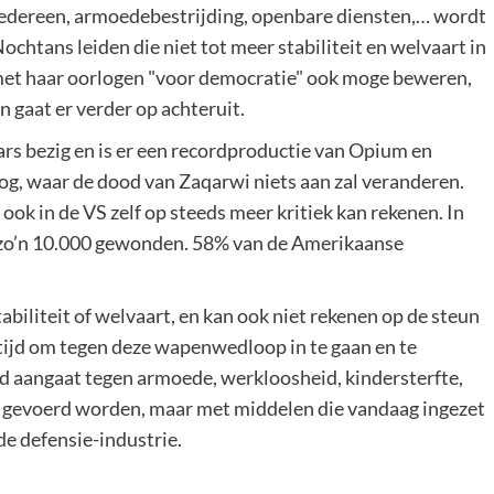
r iedereen, armoedebestrijding, openbare diensten,… wordt
chtans leiden die niet tot meer stabiliteit en welvaart in
met haar oorlogen "voor democratie" ook moge beweren,
n gaat er verder op achteruit.
ars bezig en is er een recordproductie van Opium en
log, waar de dood van Zaqarwi niets aan zal veranderen.
 ook in de VS zelf op steeds meer kritiek kan rekenen. In
 zo’n 10.000 gewonden. 58% van de Amerikaanse
biliteit of welvaart, en kan ook niet rekenen op de steun
tijd om tegen deze wapenwedloop in te gaan en te
ijd aangaat tegen armoede, werkloosheid, kindersterfte,
s gevoerd worden, maar met middelen die vandaag ingezet
e defensie-industrie.