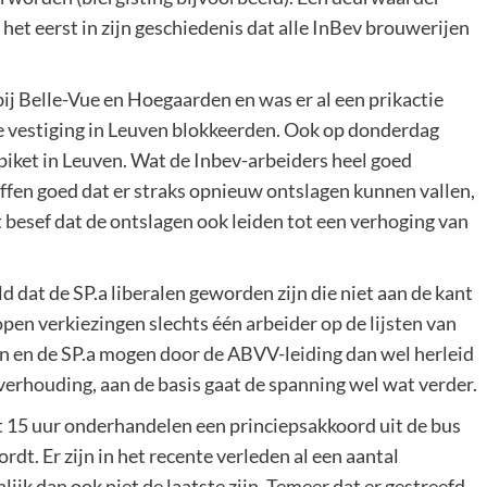
 het eerst in zijn geschiedenis dat alle InBev brouwerijen
bij Belle-Vue en Hoegaarden en was er al een prikactie
 de vestiging in Leuven blokkeerden. Ook op donderdag
 piket in Leuven. Wat de Inbev-arbeiders heel goed
effen goed dat er straks opnieuw ontslagen kunnen vallen,
t besef dat de ontslagen ook leiden tot een verhoging van
 dat de SP.a liberalen geworden zijn die niet aan de kant
open verkiezingen slechts één arbeider op de lijsten van
n en de SP.a mogen door de ABVV-leiding dan wel herleid
verhouding, aan de basis gaat de spanning wel wat verder.
at 15 uur onderhandelen een princiepsakkoord uit de bus
. Er zijn in het recente verleden al een aantal
jk dan ook niet de laatste zijn. Temeer dat er gestreefd