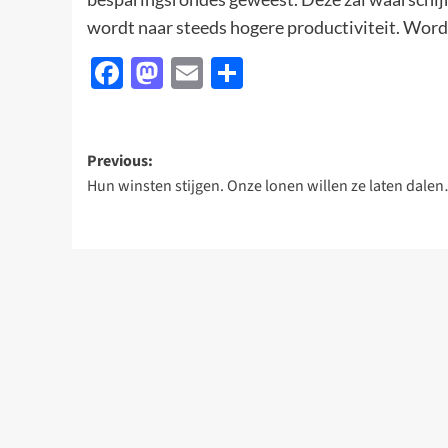
wordt naar steeds hogere productiviteit. Wordt
Facebook
Mastodon
Email
Delen
Post
Previous:
Hun winsten stijgen. Onze lonen willen ze laten dale
navigation