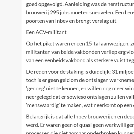
goed opgevolgd. Aanleiding was de herstructur
brouwerij 295 jobs moeten sneuvelen. Een Leuv
poorten van Inbev en brengt verslag uit.
Een ACV-militant
Op het piket waren er een 15-tal aanwezigen,
militanten van beide vakbonden verliep erg vlot
van een eenheidsvakbond als sterkere vuist teg
De reden voor de staking is duidelijk: 31 miljo
toch is er geen geld om de ontslagen werkneme
‘genoeg’ niet te kennen, en willen nog meer win
neergelegd dat er sowieso ontslagen zullen vall
‘menswaardig’ te maken, wat neerkomt op een
Belangrijk is dat alle Inbev brouwerijen en dep
werd. Er waren geen of quasi geen werkwillige
processen die niet zomaar onderbroken kunnen