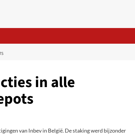
TS
ties in alle
epots
igingen van Inbev in België. De staking werd bijzonder