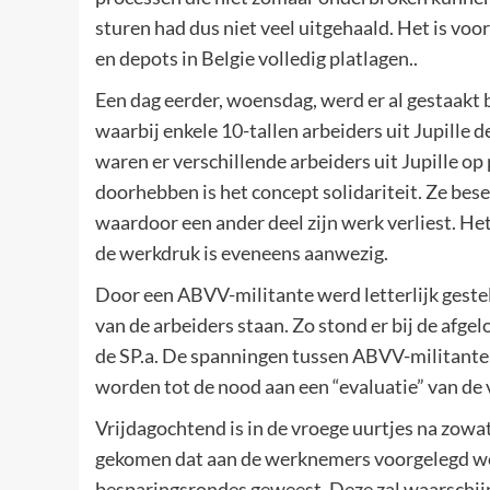
sturen had dus niet veel uitgehaald. Het is voor
en depots in Belgie volledig platlagen..
Een dag eerder, woensdag, werd er al gestaakt 
waarbij enkele 10-tallen arbeiders uit Jupille
waren er verschillende arbeiders uit Jupille op
doorhebben is het concept solidariteit. Ze bes
waardoor een ander deel zijn werk verliest. He
de werkdruk is eveneens aanwezig.
Door een ABVV-militante werd letterlijk gesteld
van de arbeiders staan. Zo stond er bij de afgel
de SP.a. De spanningen tussen ABVV-militante
worden tot de nood aan een “evaluatie” van de 
Vrijdagochtend is in de vroege uurtjes na zow
gekomen dat aan de werknemers voorgelegd wordt
besparingsrondes geweest. Deze zal waarschijnli