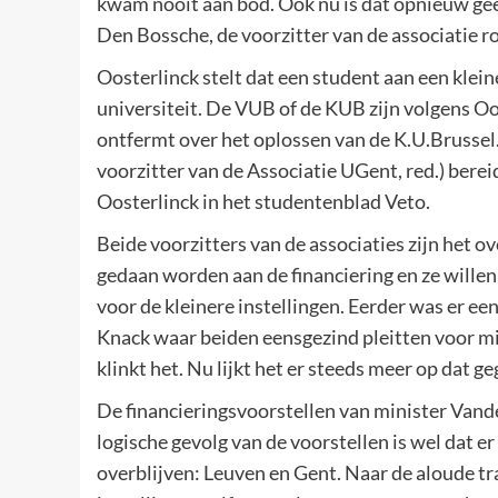
kwam nooit aan bod. Ook nu is dat opnieuw gee
Den Bossche, de voorzitter van de associatie r
Oosterlinck stelt dat een student aan een klein
universiteit. De VUB of de KUB zijn volgens Oost
ontfermt over het oplossen van de K.U.Brussel
voorzitter van de Associatie UGent, red.) bere
Oosterlinck in het studentenblad Veto.
Beide voorzitters van de associaties zijn het ov
gedaan worden aan de financiering en ze willen
voor de kleinere instellingen. Eerder was er e
Knack waar beiden eensgezind pleitten voor minde
klinkt het. Nu lijkt het er steeds meer op dat 
De financieringsvoorstellen van minister Vande
logische gevolg van de voorstellen is wel dat e
overblijven: Leuven en Gent. Naar de aloude tr