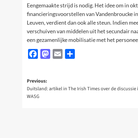
Eengemaakte strijd is nodig. Het idee om in ok
financieringsvoorstellen van Vandenbroucke in
Leuven, verdient dan ook alle steun. Indien m
verschuiven van middelen uit het secundair n
een gezamenlijke mobilisatie met het personeel
Facebook
Mastodon
Email
Delen
Post
Previous:
Duitsland: artikel in The Irish Times over de discussie 
navigation
WASG