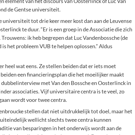
n element van het discours van Oosterlinck of Luc Van
ond de Gentse universiteit.
e universiteit tot drie keer meer kost dan aan de Leuvense
erlinck te duur. “Er is een groep in de Associatie die zich
. Trouwens: ik heb begrepen dat Luc Vandenbossche (de
id is het probleem VUB te helpen oplossen.” Aldus
er heel wat eens. Ze stellen beiden dat er iets moet
 beiden een financieringsplan die het moeilijker maakt
en dubbelinterview met Van den Bossche en Oosterlinck in
r associaties. Vijf universitaire centra is te veel, zo
gegaan wordt voor twee centra.
nbroucke stellen dat niet uitdrukkelijk tot doel, maar het
r uiteindelijk wellicht slechts twee centra kunnen
aditie van besparingen in het onderwijs wordt aan de