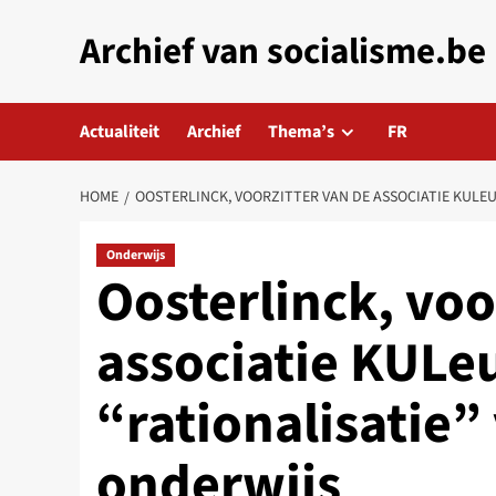
Skip
Archief van socialisme.be
to
content
Actualiteit
Archief
Thema’s
FR
HOME
OOSTERLINCK, VOORZITTER VAN DE ASSOCIATIE KULEU
Onderwijs
Oosterlinck, voo
associatie KULe
“rationalisatie”
onderwijs