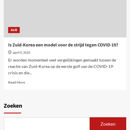
Azië
Is Zuid-Korea een model voor de strijd tegen COVID-19?
april 9, 2020
Er worden momenteel veel vergelijkingen gemaakt tussen de
reactie van Zuid-Korea op de eerste golf van de COVID-19-
crisis en die...
Read
Read More
more
about
Is
Zuid-
Zoeken
Korea
een
model
Zoeken
voor