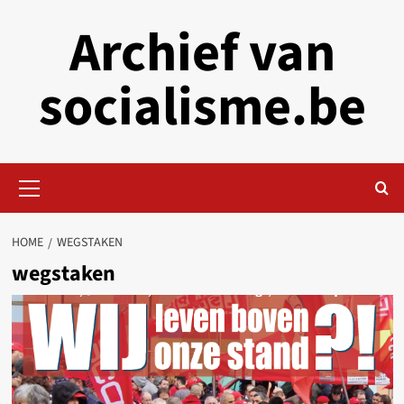
Skip
Archief van
to
content
socialisme.be
Primary
Menu
HOME
WEGSTAKEN
wegstaken