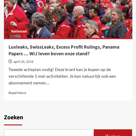
Nationaal
Luxleaks, SwissLeaks, Excess Profit Rulings, Panama
Papers … WIJ leven boven onze stand?
april 26, 2016
Tweede actieplan nodig! Deze krant kan je kopen op de
verschillende 1 mei-activiteiten. Je kan natuurlijk ook een
abonnement nemen....
Read
Read More
more
about
Luxleaks,
SwissLeaks,
Zoeken
Excess
Profit
Rulings,