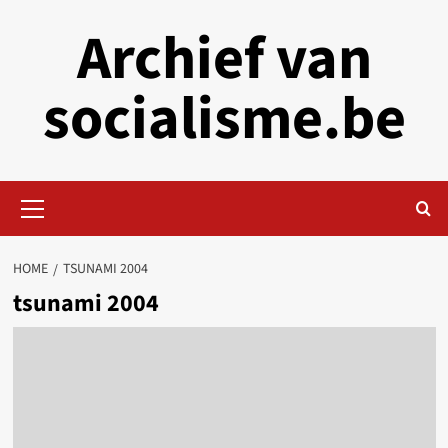
Skip
Archief van
to
content
socialisme.be
Primary
Menu
HOME
TSUNAMI 2004
tsunami 2004