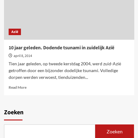
Azië
10 jaar geleden. Dodende tsunami in zuidelijk Azië
april 8, 2014
Tien jaar geleden, op tweede kerstdag 2004, werd zuid-Azië
getroffen door een bijzonder dodelijke tsunami. Volledige
dorpen werden verwoest, tienduizenden...
Read
Read More
more
about
10
jaar
Zoeken
geleden.
Dodende
tsunami
Zoeken
in