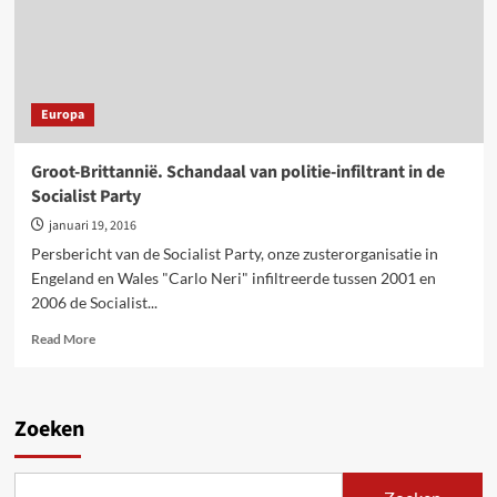
Europa
Groot-Brittannië. Schandaal van politie-infiltrant in de
Socialist Party
januari 19, 2016
Persbericht van de Socialist Party, onze zusterorganisatie in
Engeland en Wales "Carlo Neri" infiltreerde tussen 2001 en
2006 de Socialist...
Read
Read More
more
about
Groot-
Brittannië.
Zoeken
Schandaal
van
politie-