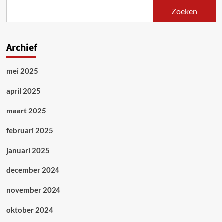
Servische
Zoeken
en
Bosnische
regeringen
schieten
Archief
tekort
mei 2025
april 2025
maart 2025
februari 2025
januari 2025
december 2024
november 2024
oktober 2024