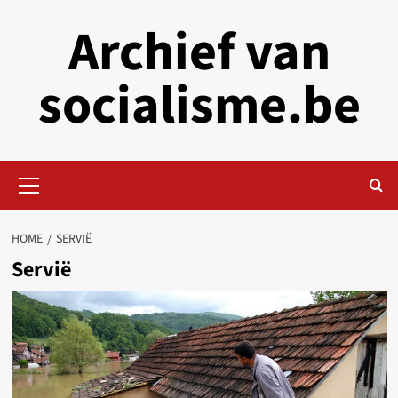
Skip
Archief van
to
content
socialisme.be
Primary
Menu
HOME
SERVIË
Servië