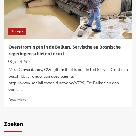
Europa
Overstromingen in de Balkan. Servische en Bosnische
regeringen schieten tekort
juni 4, 2014
Mira Glavardanov, CWI (dit artikel is ook in het Servo-Kroatisch
beschikbaar onderaan deze pagina:
http://www.socialistworld.net/doc/6799) De Balkan en dan
vooral...
Read
Read More
more
about
Overstromingen
in
Zoeken
de
Balkan.