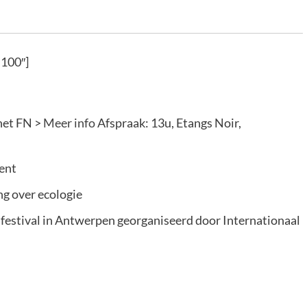
”100″]
het FN >
Meer info
Afspraak: 13u, Etangs Noir,
ent
g over ecologie
ufestival in Antwerpen georganiseerd door Internationaal