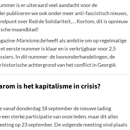
ummer is er uiteraard veel aandacht voor de
er publiceren we ook onder meer anti-fascistisch nieuws,
andpunt over Red de Solidariteit,… Kortom, dit is opnieuw
stische maandblad!
magazine
Marxisme.be
heeft als ambitie om op regelmatige
 Het eerste nummer is klaar en is verkrijgbaar voor 2,5
ssiers. In dit nummer: de loononderhandelingen, de
 historische achtergrond van het conflict in Georgië.
om is het kapitalisme in crisis?
vanaf donderdag 18 september de nieuwe lading
n sterke participatie van onze leden, maar dit alles
eting op 23 september. De volgende meeting vind plaats