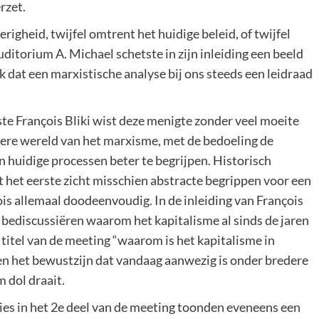
rzet.
righeid, twijfel omtrent het huidige beleid, of twijfel
uditorium A. Michael schetste in zijn inleiding een beeld
ok dat een marxistische analyse bij ons steeds een leidraad
e François Bliki wist deze menigte zonder veel moeite
ere wereld van het marxisme, met de bedoeling de
en huidige processen beter te begrijpen. Historisch
 het eerste zicht misschien abstracte begrippen voor een
ois allemaal doodeenvoudig. In de inleiding van François
 bediscussiëren waarom het kapitalisme al sinds de jaren
e titel van de meeting “waarom is het kapitalisme in
 en het bewustzijn dat vandaag aanwezig is onder bredere
 dol draait.
es in het 2e deel van de meeting toonden eveneens een