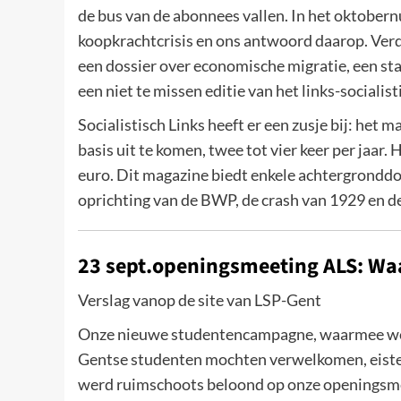
de bus van de abonnees vallen. In het oktobern
koopkrachtcrisis en ons antwoord daarop. Verd
een dossier over economische migratie, een st
een niet te missen editie van het links-sociali
Socialistisch Links heeft er een zusje bij: het 
basis uit te komen, twee tot vier keer per jaar.
euro. Dit magazine biedt enkele achtergronddo
oprichting van de BWP, de crash van 1929 en de
23 sept.openingsmeeting ALS: Waar
Verslag vanop de site van LSP-Gent
Onze nieuwe studentencampagne, waarmee we 
Gentse studenten mochten verwelkomen, eiste ee
werd ruimschoots beloond op onze openingsme