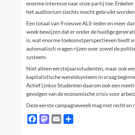
enorme interesse naar onze partij toe. Enkelen
het auditorium slechts mocht gebruikt worden 
Een totaal van 9 nieuwe ALS-leden en meer da
week bewijzen dat er onder de huidige generat
is, wat enorme toekomstperspectieven biedt vo
automatisch vragen rijzen over zowel de polit
systeem.
Niet alleen eerstejaarsstudenten, maar ook we
kapitalistische wereldsysteem in vraag beginn
Actief Linkse Studenten daarom ook een meeti
gevolgen van de economische crisis voor arbeid
Deze eerste campagneweek mag met recht en 
Facebook
Mastodon
Email
Delen