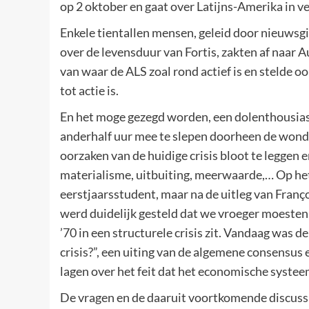
op 2 oktober en gaat over Latijns-Amerika in ve
Enkele tientallen mensen, geleid door nieuwsgie
over de levensduur van Fortis, zakten af naar A
van waar de ALS zoal rond actief is en stelde o
tot actie is.
En het moge gezegd worden, een dolenthousiast
anderhalf uur mee te slepen doorheen de wond
oorzaken van de huidige crisis bloot te leggen 
materialisme, uitbuiting, meerwaarde,… Op het
eerstjaarsstudent, maar na de uitleg van Franç
werd duidelijk gesteld dat we vroeger moesten
’70 in een structurele crisis zit. Vandaag was d
crisis?”, een uiting van de algemene consensus
lagen over het feit dat het economische systeem
De vragen en de daaruit voortkomende discussi