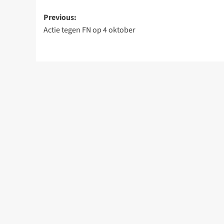
Post
Previous:
Actie tegen FN op 4 oktober
navigation