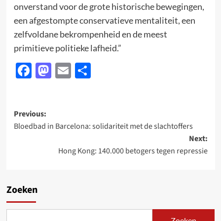
onverstand voor de grote historische bewegingen,
een afgestompte conservatieve mentaliteit, een
zelfvoldane bekrompenheid en de meest
primitieve politieke lafheid.”
Facebook
Mastodon
Email
Delen
Post
Previous:
Bloedbad in Barcelona: solidariteit met de slachtoffers
navigation
Next:
Hong Kong: 140.000 betogers tegen repressie
Zoeken
Zoeken