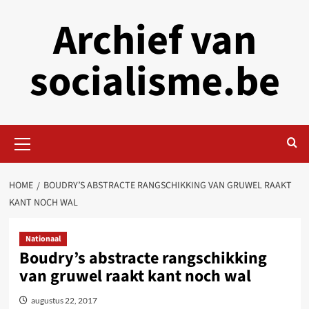
Skip
Archief van
to
content
socialisme.be
Primary
Menu
HOME
BOUDRY’S ABSTRACTE RANGSCHIKKING VAN GRUWEL RAAKT
KANT NOCH WAL
Nationaal
Boudry’s abstracte rangschikking
van gruwel raakt kant noch wal
augustus 22, 2017