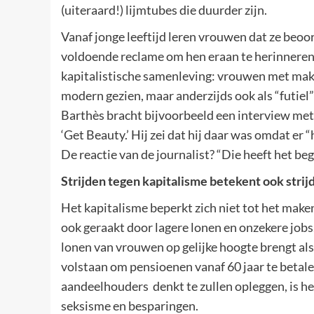
(uiteraard!) lijmtubes die duurder zijn.
Vanaf jonge leeftijd leren vrouwen dat ze beoord
voldoende reclame om hen eraan te herinneren. 
kapitalistische samenleving: vrouwen met make
modern gezien, maar anderzijds ook als “futiel”
Barthès bracht bijvoorbeeld een interview met
‘Get Beauty.’ Hij zei dat hij daar was omdat er “h
De reactie van de journalist? “Die heeft het be
Strijden tegen kapitalisme betekent ook stri
Het kapitalisme beperkt zich niet tot het mak
ook geraakt door lagere lonen en onzekere jobs
lonen van vrouwen op gelijke hoogte brengt als
volstaan om pensioenen vanaf 60 jaar te betalen
aandeelhouders denkt te zullen opleggen, is he
seksisme en besparingen.