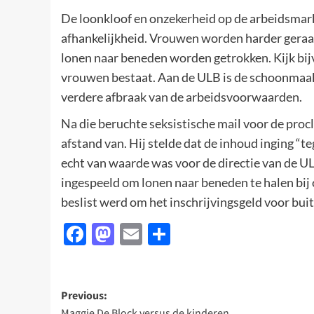
De loonkloof en onzekerheid op de arbeidsmar
afhankelijkheid. Vrouwen worden harder geraa
lonen naar beneden worden getrokken. Kijk bi
vrouwen bestaat. Aan de ULB is de schoonmaak
verdere afbraak van de arbeidsvoorwaarden.
Na die beruchte seksistische mail voor de pro
afstand van. Hij stelde dat de inhoud inging “
echt van waarde was voor de directie van de U
ingespeeld om lonen naar beneden te halen bi
beslist werd om het inschrijvingsgeld voor bui
Facebook
Mastodon
Email
Delen
Post
Previous:
Maggie De Block versus de kinderen