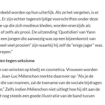
eeld worden op hun uiterlijk. Als ze het vergeten, is er
Er zijn echter tegenstrijdige voorschriften onder deze
-up die zich modieus kleden, worden enerzijds als
 of zelfs als prooi. De uitzending ‘Quotidien’ van Yann
 een jongen die aanwezig was op een bijeenkomst van
eel veel prooien” zijn waarbij hij zelf de “enige jager” was.
grepen.”
jden tegen seksisme
en van winsten op kledij en cosmetica. Vrouwen worden
. Jean-Luc Mélenchon merkte daarover op: “Als je de
 die van mannen, zal de toename van de sociale bijdragen
.” Zelfs indien Mélenchon niet uitlegt hoe hij dit aan de
t nog steeds een goede illustratie van de band tussen