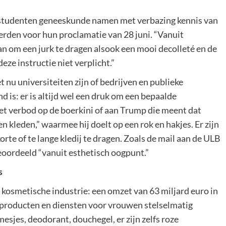
 studenten geneeskunde namen met verbazing kennis van
erden voor hun proclamatie van 28 juni. “Vanuit
n om een jurk te dragen alsook een mooi decolleté en de
eze instructie niet verplicht.”
t nu universiteiten zijn of bedrijven en publieke
nd is: er is altijd wel een druk om een bepaalde
et verbod op de boerkini of aan Trump die meent dat
n kleden,” waarmee hij doelt op een rok en hakjes. Er zijn
orte of te lange kledij te dragen. Zoals de mail aan de ULB
oordeeld “vanuit esthetisch oogpunt.”
s
 kosmetische industrie: een omzet van 63 miljard euro in
n producten en diensten voor vrouwen stelselmatig
sjes, deodorant, douchegel, er zijn zelfs roze