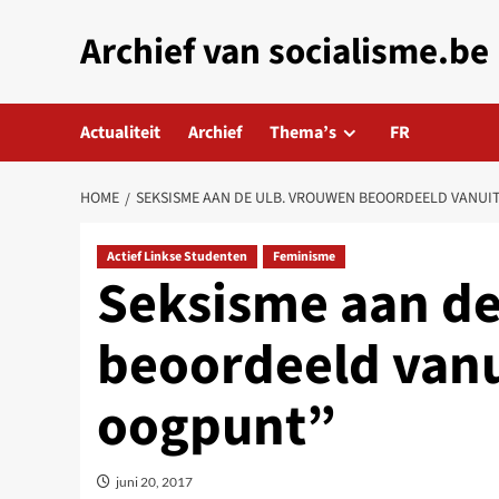
Skip
Archief van socialisme.be
to
content
Actualiteit
Archief
Thema’s
FR
HOME
SEKSISME AAN DE ULB. VROUWEN BEOORDEELD VANUI
Actief Linkse Studenten
Feminisme
Seksisme aan d
beoordeeld vanu
oogpunt”
juni 20, 2017