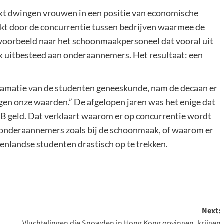
kt dwingen vrouwen in een positie van economische
kt door de concurrentie tussen bedrijven waarmee de
jvoorbeeld naar het schoonmaakpersoneel dat vooral uit
 uitbesteed aan onderaannemers. Het resultaat: een
clamatie van de studenten geneeskunde, nam de decaan er
tegen onze waarden.” De afgelopen jaren was het enige dat
LB geld. Dat verklaart waarom er op concurrentie wordt
j onderaannemers zoals bij de schoonmaak, of waarom er
tenlandse studenten drastisch op te trekken.
Next:
Vluchtelingen die Snowden in Hong Kong opvingen, krijgen