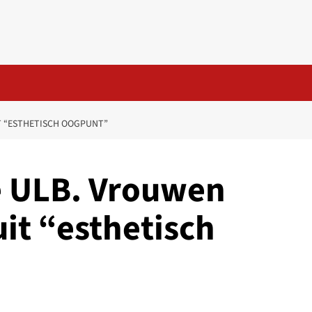
T “ESTHETISCH OOGPUNT”
e ULB. Vrouwen
it “esthetisch