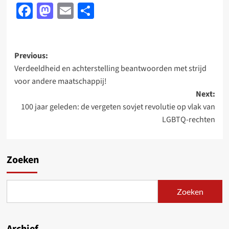
Facebook
Mastodon
Email
Delen
Post
Previous:
Verdeeldheid en achterstelling beantwoorden met strijd
navigation
voor andere maatschappij!
Next:
100 jaar geleden: de vergeten sovjet revolutie op vlak van
LGBTQ-rechten
Zoeken
Zoeken