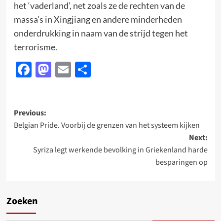
het ‘vaderland’, net zoals ze de rechten van de
massa’s in Xingjiang en andere minderheden
onderdrukking in naam van de strijd tegen het
terrorisme.
Facebook
Mastodon
Email
Delen
Post
Previous:
Belgian Pride. Voorbij de grenzen van het systeem kijken
navigation
Next:
Syriza legt werkende bevolking in Griekenland harde
besparingen op
Zoeken