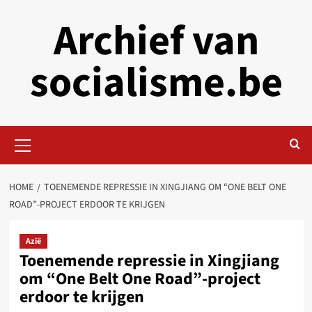
Skip
Archief van
to
content
socialisme.be
Primary
Menu
HOME
TOENEMENDE REPRESSIE IN XINGJIANG OM “ONE BELT ONE
ROAD”-PROJECT ERDOOR TE KRIJGEN
Azië
Toenemende repressie in Xingjiang
om “One Belt One Road”-project
erdoor te krijgen