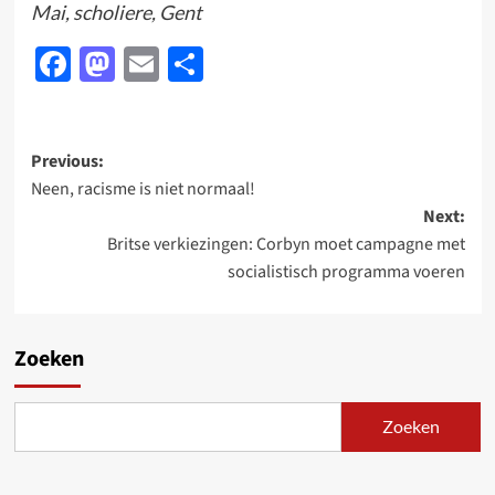
Mai, scholiere, Gent
Facebook
Mastodon
Email
Delen
Post
Previous:
Neen, racisme is niet normaal!
navigation
Next:
Britse verkiezingen: Corbyn moet campagne met
socialistisch programma voeren
Zoeken
Zoeken