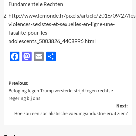
Fundamentele Rechten
http://www.lemonde.fr/pixels/article/2016/09/27/les
violences-sexistes-et-sexuelles-en-ligne-une-
fatalite-pour-les-
adolescents_5003826_4408996.html
Facebook
Mastodon
Email
Delen
Post
Previous:
Betoging tegen Trump versterkt strijd tegen rechtse
navigation
regering bij ons
Next:
Hoe zou een socialistische voedingsindustrie eruit zien?