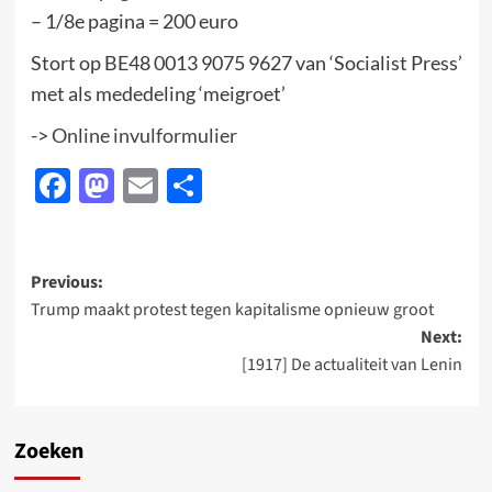
– 1/8e pagina = 200 euro
Stort op BE48 0013 9075 9627 van ‘Socialist Press’
met als mededeling ‘meigroet’
->
Online invulformulier
Facebook
Mastodon
Email
Delen
Post
Previous:
Trump maakt protest tegen kapitalisme opnieuw groot
navigation
Next:
[1917] De actualiteit van Lenin
Zoeken