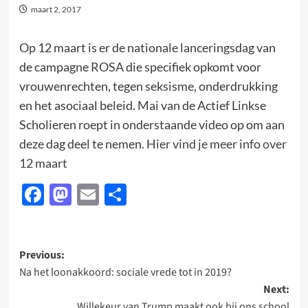
maart 2, 2017
Op 12 maart is er de nationale lanceringsdag van
de campagne ROSA die specifiek opkomt voor
vrouwenrechten, tegen seksisme, onderdrukking
en het asociaal beleid. Mai van de Actief Linkse
Scholieren roept in onderstaande video op om aan
deze dag deel te nemen.
Hier vind je meer info over
12 maart
Facebook
Mastodon
Email
Delen
Post
Previous:
Na het loonakkoord: sociale vrede tot in 2019?
navigation
Next:
Willekeur van Trump maakt ook bij ons school