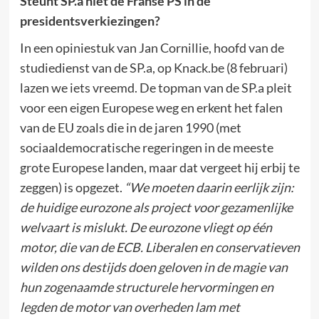
Steunt SP.a niet de Franse PS in de
presidentsverkiezingen?
In een opiniestuk van Jan Cornillie, hoofd van de
studiedienst van de SP.a, op Knack.be (8 februari)
lazen we iets vreemd. De topman van de SP.a pleit
voor een eigen Europese weg en erkent het falen
van de EU zoals die in de jaren 1990 (met
sociaaldemocratische regeringen in de meeste
grote Europese landen, maar dat vergeet hij erbij te
zeggen) is opgezet.
“We moeten daarin eerlijk zijn:
de huidige eurozone als project voor gezamenlijke
welvaart is mislukt. De eurozone vliegt op één
motor, die van de ECB. Liberalen en conservatieven
wilden ons destijds doen geloven in de magie van
hun zogenaamde structurele hervormingen en
legden de motor van overheden lam met