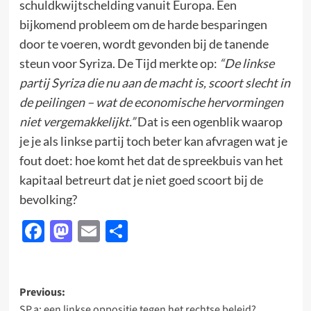
schuldkwijtschelding vanuit Europa. Een
bijkomend probleem om de harde besparingen
door te voeren, wordt gevonden bij de tanende
steun voor Syriza. De Tijd merkte op:
“De linkse
partij Syriza die nu aan de macht is, scoort slecht in
de peilingen – wat de economische hervormingen
niet vergemakkelijkt.”
Dat is een ogenblik waarop
je je als linkse partij toch beter kan afvragen wat je
fout doet: hoe komt het dat de spreekbuis van het
kapitaal betreurt dat je niet goed scoort bij de
bevolking?
Facebook
Mastodon
Email
Delen
Post
Previous:
SP.a: een linkse oppositie tegen het rechtse beleid?