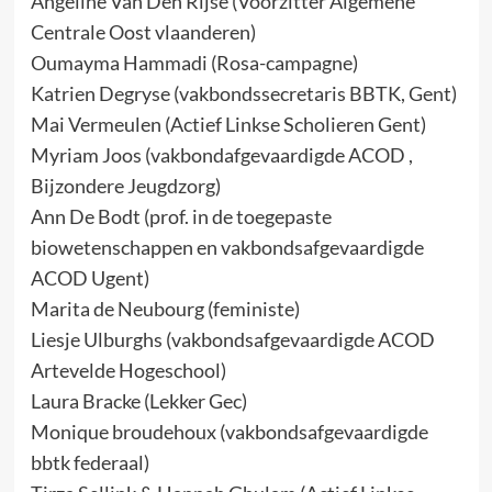
Angeline Van Den Rijse (Voorzitter Algemene
Centrale Oost vlaanderen)
Oumayma Hammadi (Rosa-campagne)
Katrien Degryse (vakbondssecretaris BBTK, Gent)
Mai Vermeulen (Actief Linkse Scholieren Gent)
Myriam Joos (vakbondafgevaardigde ACOD ,
Bijzondere Jeugdzorg)
Ann De Bodt (prof. in de toegepaste
biowetenschappen en vakbondsafgevaardigde
ACOD Ugent)
Marita de Neubourg (feministe)
Liesje Ulburghs (vakbondsafgevaardigde ACOD
Artevelde Hogeschool)
Laura Bracke (Lekker Gec)
Monique broudehoux (vakbondsafgevaardigde
bbtk federaal)