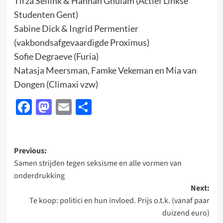
Tirza Sellink & Hannah Ghulam (Actief Linkse
Studenten Gent)
Sabine Dick & Ingrid Permentier
(vakbondsafgevaardigde Proximus)
Sofie Degraeve (Furia)
Natasja Meersman, Famke Vekeman en Mia van
Dongen (Climaxi vzw)
Facebook
Mastodon
Email
Delen
Post
Previous:
Samen strijden tegen seksisme en alle vormen van
navigation
onderdrukking
Next:
Te koop: politici en hun invloed. Prijs o.t.k. (vanaf paar
duizend euro)