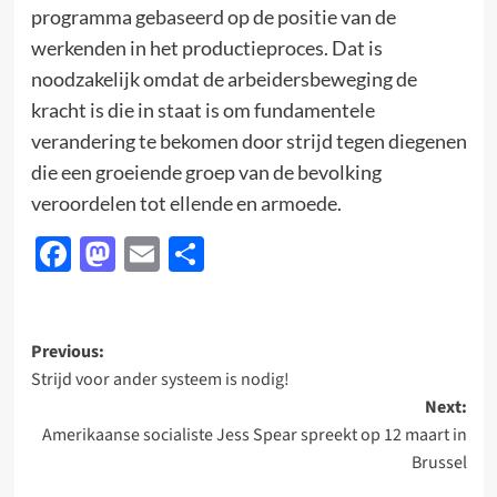
programma gebaseerd op de positie van de
werkenden in het productieproces. Dat is
noodzakelijk omdat de arbeidersbeweging de
kracht is die in staat is om fundamentele
verandering te bekomen door strijd tegen diegenen
die een groeiende groep van de bevolking
veroordelen tot ellende en armoede.
Facebook
Mastodon
Email
Delen
Post
Previous:
Strijd voor ander systeem is nodig!
navigation
Next:
Amerikaanse socialiste Jess Spear spreekt op 12 maart in
Brussel