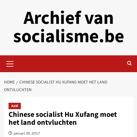
Skip
Archief van
to
content
socialisme.be
Primary
Menu
HOME
CHINESE SOCIALIST HU XUFANG MOET HET LAND
ONTVLUCHTEN
Azië
Chinese socialist Hu Xufang moet
het land ontvluchten
januari 30, 2017