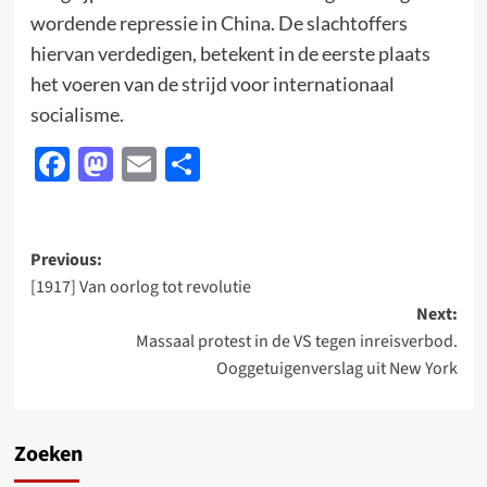
wordende repressie in China. De slachtoffers
hiervan verdedigen, betekent in de eerste plaats
het voeren van de strijd voor internationaal
socialisme.
Facebook
Mastodon
Email
Delen
Post
Previous:
[1917] Van oorlog tot revolutie
navigation
Next:
Massaal protest in de VS tegen inreisverbod.
Ooggetuigenverslag uit New York
Zoeken