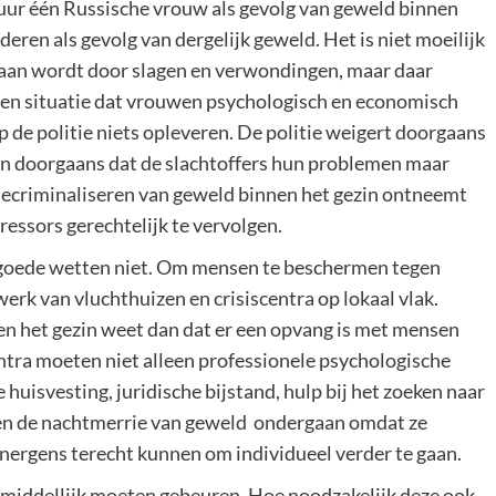
elk uur één Russische vrouw als gevolg van geweld binnen
deren als gevolg van dergelijk geweld. Het is niet moeilijk
gaan wordt door slagen en verwondingen, maar daar
een situatie dat vrouwen psychologisch en economisch
op de politie niets opleveren. De politie weigert doorgaans
en doorgaans dat de slachtoffers hun problemen maar
decriminaliseren van geweld binnen het gezin ontneemt
ressors gerechtelijk te vervolgen.
 goede wetten niet. Om mensen te beschermen tegen
erk van vluchthuizen en crisiscentra op lokaal vlak.
nen het gezin weet dan dat er een opvang is met mensen
ntra moeten niet alleen professionele psychologische
 huisvesting, juridische bijstand, hulp bij het zoeken naar
wen de nachtmerrie van geweld ondergaan omdat ze
 nergens terecht kunnen om individueel verder te gaan.
onmiddellijk moeten gebeuren. Hoe noodzakelijk deze ook