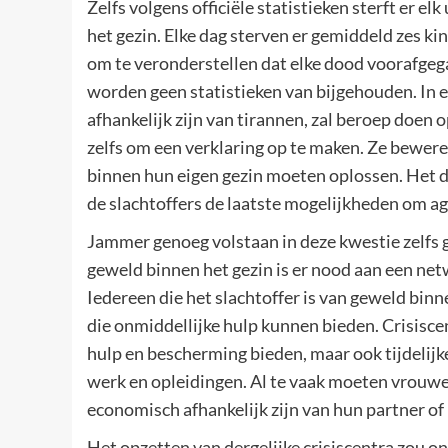
Zelfs volgens officiële statistieken sterft er 
het gezin. Elke dag sterven er gemiddeld zes kin
om te veronderstellen dat elke dood voorafge
worden geen statistieken van bijgehouden. In 
afhankelijk zijn van tirannen, zal beroep doen 
zelfs om een verklaring op te maken. Ze bewer
binnen hun eigen gezin moeten oplossen. Het 
de slachtoffers de laatste mogelijkheden om ag
Jammer genoeg volstaan in deze kwestie zelfs
geweld binnen het gezin is er nood aan een netw
Iedereen die het slachtoffer is van geweld bin
die onmiddellijke hulp kunnen bieden. Crisisce
hulp en bescherming bieden, maar ook tijdelijke
werk en opleidingen. Al te vaak moeten vrou
economisch afhankelijk zijn van hun partner of
Het opzetten van dergelijke crisiscentra zou 