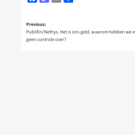
Post
Previous:
Publifin/Nethys. Het is ons geld, waarom hebben we 
navigation
geen controle over?