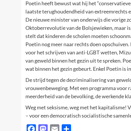
Poetin heeft bewust wat hij het “conservatiev
laatste terughoudendheid van extreemrechts e
De nieuwe minister van onderwijs die vorige z
Oktoberrevolutie van de Bolsjewieken, maar is 
stelt dat kinderen de scholen moeten schoonm
Poetin nog meer naar rechts doen opschuiven. 
voor het schrijven van anti-LGBT wetten, Mizul
van geweld binnen het gezin uit te spreken. Po
wat binnen het gezin gebeurt. Enkel Poetin is in
De strijd tegen de decriminalisering van gewel
vrouwenbeweging. Met een programma voor rad
meerderheid van de bevolking, de werkende kla
Weg met seksisme, weg met het kapitalisme! Vo
– voor een democratisch socialistische samenl
Facebook
Mastodon
Email
Delen