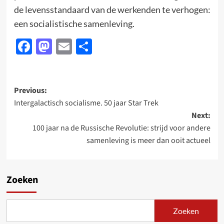
de levensstandaard van de werkenden te verhogen:
een socialistische samenleving.
Facebook
Mastodon
Email
Delen
Post
Previous:
Intergalactisch socialisme. 50 jaar Star Trek
navigation
Next:
100 jaar na de Russische Revolutie: strijd voor andere
samenleving is meer dan ooit actueel
Zoeken
Zoeken