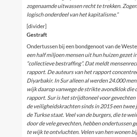
zogenaamde uitwassen recht te trekken. Zogena
logisch onderdeel van het kapitalisme.”
[divider]
Gestraft
Ondertussen bij een bondgenoot van de Weste
een half miljoen mensen uit hun huizen gezet in
“collectieve bestraffing”. Dat meldt mensenre
rapport. De auteurs van het rapport concentree
Diyarbakir. In Sur alleen al werden 24.000 men
wijk daarop vanwege de strikte avondklok die d
rapport. Sur is het strijdtoneel voor gevechte
de veiligheidskrachten sinds in 2015 een twee
de Turkse staat. Veel van de burgers, die te we
door de vele gevechten, hebben ondertussen g
te wijk te ontvluchten. Velen van hen wonen bi