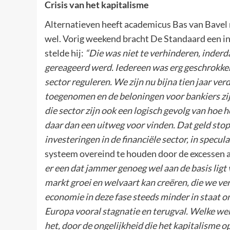
Crisis van het kapitalisme
Alternatieven heeft academicus Bas van Bavel n
wel. Vorig weekend bracht De Standaard een in
stelde hij:
“Die was niet te verhinderen, inderda
gereageerd werd. Iedereen was erg geschrokke
sector reguleren. We zijn nu bijna tien jaar ve
toegenomen en de beloningen voor bankiers zij
die sector zijn ook een logisch gevolg van hoe 
daar dan een uitweg voor vinden. Dat geld stop
investeringen in de financiële sector, in specula
systeem overeind te houden door de excessen 
er een dat jammer genoeg wel aan de basis ligt 
markt groei en welvaart kan creëren, die we verv
economie in deze fase steeds minder in staat 
Europa vooral stagnatie en terugval. Welke w
het, door de ongelijkheid die het kapitalisme o