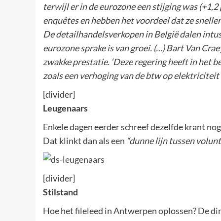
terwijl er in de eurozone een stijging was (+1,2
enquêtes en hebben het voordeel dat ze sneller 
De detailhandels­verkopen in België dalen intuss
eurozone sprake is van groei. (…) Bart Van Crae
zwakke prestatie. ‘Deze regering heeft in het 
zoals een verhoging van de btw op elektriciteit
[divider]
Leugenaars
Enkele dagen eerder schreef dezelfde krant nog 
Dat klinkt dan als een
“dunne lijn tussen volun
[divider]
Stilstand
Hoe het fileleed in Antwerpen oplossen? De dir