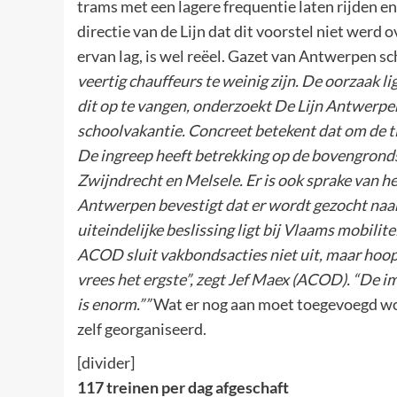
trams met een lagere frequentie laten rijden 
directie van de Lijn dat dit voorstel niet werd
ervan lag, is wel reëel. Gazet van Antwerpen s
veertig chauffeurs te weinig zijn. De oorzaak 
dit op te vangen, onderzoekt De Lijn Antwerpen
schoolvakantie. Concreet betekent dat om de t
De ingreep heeft betrekking op de bovengrondse
Zwijndrecht en Melsele. Er is ook sprake van he
Antwerpen bevestigt dat er wordt gezocht naar 
uiteindelijke beslissing ligt bij Vlaams mobili
ACOD sluit vakbondsacties niet uit, maar hoopt
vrees het ergste”, zegt Jef Maex (ACOD). “De i
is enorm.””
Wat er nog aan moet toegevoegd wor
zelf georganiseerd.
[divider]
117 treinen per dag afgeschaft