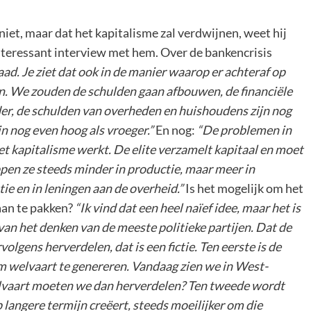
iet, maar dat het kapitalisme zal verdwijnen, weet hij
teressant interview met hem. Over de bankencrisis
ad. Je ziet dat ook in de manier waarop er achteraf op
n. We zouden de schulden gaan afbouwen, de financiële
rder, de schulden van overheden en huishoudens zijn nog
n nog even hoog als vroeger.”
En nog:
“De problemen in
het kapitalisme werkt. De elite verzamelt kapitaal en moet
pen ze steeds minder in productie, maar meer in
tie en in leningen aan de overheid.”
Is het mogelijk om het
aan te pakken?
“Ik vind dat een heel naïef idee, maar het is
van het denken van de meeste politieke partijen. Dat de
olgens herverdelen, dat is een fictie. Ten eerste is de
om welvaart te genereren. Vandaag zien we in West-
elvaart moeten we dan herverdelen? Ten tweede wordt
p langere termijn creëert, steeds moeilijker om die