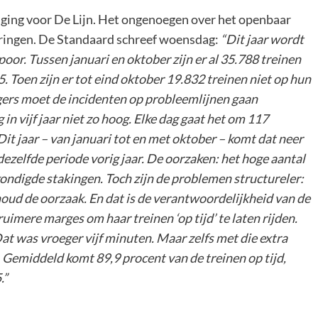
tijging voor De Lijn. Het ongenoegen over het openbaar
eringen. De Standaard schreef woensdag:
“Dit jaar wordt
poor. Tussen januari en oktober zijn er al 35.788 treinen
5. Toen zijn er tot eind oktober 19.832 treinen niet op hun
rs moet de incidenten op probleemlijnen gaan
 in vijf jaar niet zo hoog. Elke dag gaat het om 117
Dit jaar – van januari tot en met oktober – komt dat neer
 dezelfde periode vorig jaar. De oorzaken: het hoge aantal
ndigde stakingen. Toch zijn de problemen structureler:
houd de oorzaak. En dat is de verantwoordelijkheid van de
imere marges om haar treinen ‘op tijd’ te laten rijden.
Dat was vroeger vijf minuten. Maar zelfs met die extra
t. Gemiddeld komt 89,9 procent van de treinen op tijd,
.”