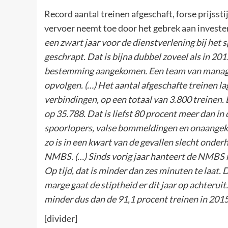
Record aantal treinen afgeschaft, forse prijss
vervoer neemt toe door het gebrek aan invest
een zwart jaar voor de dienstverlening bij het s
geschrapt. Dat is bijna dubbel zoveel als in 201
bestemming aangekomen. Een team van manage
opvolgen. (…) Het aantal afgeschafte treinen lag
verbindingen, op een totaal van 3.800 treinen. 
op 35.788. Dat is liefst 80 procent meer dan in
spoorlopers, valse bommeldingen en onaangeko
zo is in een kwart van de gevallen slecht onder
NMBS. (…) Sinds vorig jaar hanteert de NMBS ru
Op tijd, dat is minder dan zes minuten te laat. 
marge gaat de stiptheid er dit jaar op achterui
minder dus dan de 91,1 procent treinen in 2015
[divider]