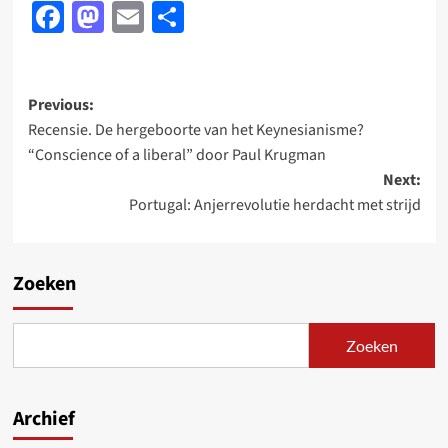
Facebook
Mastodon
Email
Delen
Post
Previous:
Recensie. De hergeboorte van het Keynesianisme?
navigation
“Conscience of a liberal” door Paul Krugman
Next:
Portugal: Anjerrevolutie herdacht met strijd
Zoeken
Zoeken
Archief