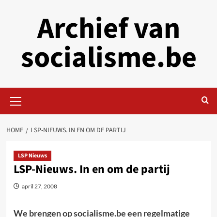
Skip
Archief van
to
content
socialisme.be
Primary
Menu
HOME
LSP-NIEUWS. IN EN OM DE PARTIJ
LSP Nieuws
LSP-Nieuws. In en om de partij
april 27, 2008
We brengen op socialisme.be een regelmatige