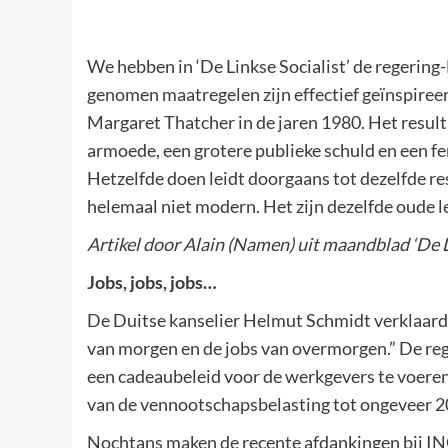
We hebben in ‘De Linkse Socialist’ de regerin
genomen maatregelen zijn effectief geïnspiree
Margaret Thatcher in de jaren 1980. Het resul
armoede, een grotere publieke schuld en een f
Hetzelfde doen leidt doorgaans tot dezelfde re
helemaal niet modern. Het zijn dezelfde oude 
Artikel door Alain (Namen) uit maandblad ‘De L
Jobs, jobs, jobs…
De Duitse kanselier Helmut Schmidt verklaarde
van morgen en de jobs van overmorgen.” De r
een cadeaubeleid voor de werkgevers te voeren.
van de vennootschapsbelasting tot ongeveer 20%
Nochtans maken de recente afdankingen bij IN