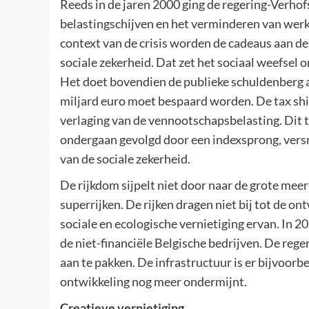
Reeds in de jaren 2000 ging de regering-Verhof
belastingschijven en het verminderen van werkg
context van de crisis worden de cadeaus aan de
sociale zekerheid. Dat zet het sociaal weefsel 
Het doet bovendien de publieke schuldenberg a
miljard euro moet bespaard worden. De tax shift
verlaging van de vennootschapsbelasting. Dit 
ondergaan gevolgd door een indexsprong, vers
van de sociale zekerheid.
De rijkdom sijpelt niet door naar de grote meerd
superrijken. De rijken dragen niet bij tot de o
sociale en ecologische vernietiging ervan. In 20
de niet-financiële Belgische bedrijven. De reg
aan te pakken. De infrastructuur is er bijvoor
ontwikkeling nog meer ondermijnt.
Creatieve vernietiging