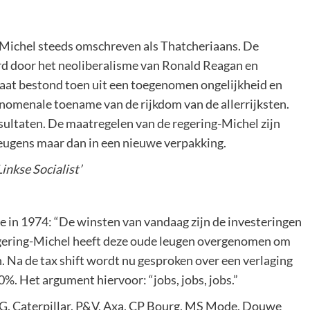
g-Michel steeds omschreven als Thatcheriaans. De
rd door het neoliberalisme van Ronald Reagan en
taat bestond toen uit een toegenomen ongelijkheid en
enomenale toename van de rijkdom van de allerrijksten.
sultaten. De maatregelen van de regering-Michel zijn
leugens maar dan in een nieuwe verpakking.
inkse Socialist’
 in 1974: “De winsten van vandaag zijn de investeringen
egering-Michel heeft deze oude leugen overgenomen om
 Na de tax shift wordt nu gesproken over een verlaging
. Het argument hiervoor: “jobs, jobs, jobs.”
G, Caterpillar, P&V, Axa, CP Bourg, MS Mode, Douwe