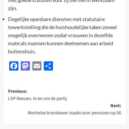
met goede statuten voor zij die hierin werkzaam
zijn.
Degelijke openbare diensten met statutaire
tewerkstelling die de huishoudelijke taken zoveel
mogelijk overnemen zodat vrouwen in dezelfde
mate als mannen kunnen deelnemen aan arbeid
buitenshuis.
Facebook
Mastodon
Email
Delen
Post
Previous:
LSP-Nieuws. In en om de partij
navigation
Next:
Mechelse brandweer staakt voor pensioen op 56