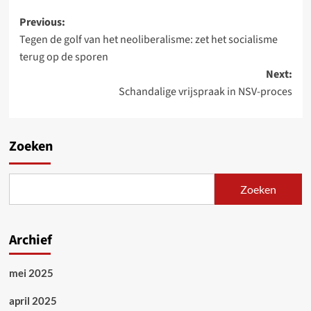
Post
Previous:
Tegen de golf van het neoliberalisme: zet het socialisme
navigation
terug op de sporen
Next:
Schandalige vrijspraak in NSV-proces
Zoeken
Zoeken
Archief
mei 2025
april 2025