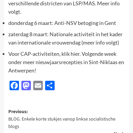
verschillende districten van LSP/MAS. Meer info
volgt.
donderdag 6 maart: Anti-NSV betoging in Gent
zaterdag 8 maart: Nationale activiteit in het kader
van internationale vrouwendag (meer info volgt)
Voor CAP-activiteiten, klik hier. Volgende week
onder meer nieuwjaarsrecepties in Sint-Niklaas en
Antwerpen!
Facebook
Mastodon
Email
Delen
Post
Previous:
BLOG. Enkele korte stukjes vanop linkse socialistische
navigation
blogs