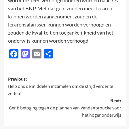
wordt besteed verhoogd moeten worden naar 7%
van het BNP. Met dat geld zouden meer leraren
kunnen worden aangenomen, zouden de
lerarensalarissen kunnen worden verhoogd en
zouden de kwaliteit en toegankelijkheid van het
onderwijs kunnen worden verhoogd.
Facebook
Mastodon
Email
Delen
Post
Previous:
Help ons de middelen inzamelen om de strijd verder te
navigation
zetten!
Next:
Gent: betoging tegen de plannen van Vandenbroucke voor
het hoger onderwijs