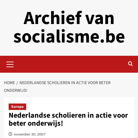
Skip
Archief van
to
content
socialisme.be
Primary
Menu
HOME
NEDERLANDSE SCHOLIEREN IN ACTIE VOOR BETER
ONDERWIJS!
Europa
Nederlandse scholieren in actie voor
beter onderwijs!
november 30, 2007