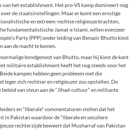
los van het establishment. Het pro-VS kamp domineert nog
e over de staatsinstellingen. Maar er komt een ernstige
ionalistische en extreem-rechtse religieuze krachten,
che fundamentalistische Jamat-e Islami, willen evenzeer
eople’s Party (PPP) onder leiding van Benazir Bhutto kiest
om aan de macht te komen.
oormalige bondgenoot van Bhutto, maar hij kiest de kant
et militaire establishment heeft het nog steeds voor het
n. Beide kampen hebben geen probleem met die
t leger zich rechtser en religieuzer zou opstellen. De
 beleid van steun aan de “Jihad-cultuur” en militante
leiders en “liberale” commentatoren stellen dat het
t in Pakistan waardoor de “liberale en seculiere
igieuze rechterzijde beweert dat Musharraf van Pakistan