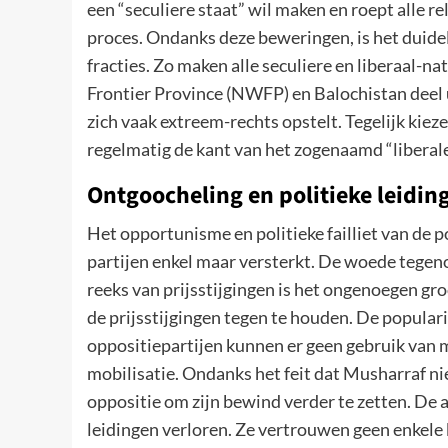
een “seculiere staat” wil maken en roept alle r
proces. Ondanks deze beweringen, is het duideli
fracties. Zo maken alle seculiere en liberaal-na
Frontier Province (NWFP) en Balochistan deel
zich vaak extreem-rechts opstelt. Tegelijk kiez
regelmatig de kant van het zogenaamd “liberal
Ontgoocheling en politieke leidin
Het opportunisme en politieke failliet van de p
partijen enkel maar versterkt. De woede tegeno
reeks van prijsstijgingen is het ongenoegen gro
de prijsstijgingen tegen te houden. De populari
oppositiepartijen kunnen er geen gebruik van 
mobilisatie. Ondanks het feit dat Musharraf nie
oppositie om zijn bewind verder te zetten. De 
leidingen verloren. Ze vertrouwen geen enkele b