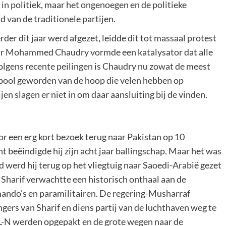
 in politiek, maar het ongenoegen en de politieke
d van de traditionele partijen.
er dit jaar werd afgezet, leidde dit tot massaal protest
khar Mohammed Chaudry vormde een katalysator dat alle
lgens recente peilingen is Chaudry nu zowat de meest
mbool geworden van de hoop die velen hebben op
en slagen er niet in om daar aansluiting bij de vinden.
 een erg kort bezoek terug naar Pakistan op 10
eëindigde hij zijn acht jaar ballingschap. Maar het was
 werd hij terug op het vliegtuig naar Saoedi-Arabië gezet
. Sharif verwachtte een historisch onthaal aan de
mando’s en paramilitairen. De regering-Musharraf
ers van Sharif en diens partij van de luchthaven weg te
L-N werden opgepakt en de grote wegen naar de