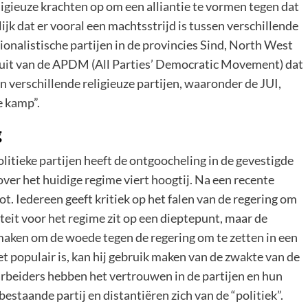
eligieuze krachten op om een alliantie te vormen tegen dat
jk dat er vooral een machtsstrijd is tussen verschillende
tionalistische partijen in de provincies Sind, North West
 uit van de APDM (All Parties’ Democratic Movement) dat
en verschillende religieuze partijen, waaronder de JUI,
e kamp”.
g
olitieke partijen heeft de ontgoocheling in de gevestigde
ver het huidige regime viert hoogtij. Na een recente
ot. Iedereen geeft kritiek op het falen van de regering om
teit voor het regime zit op een dieptepunt, maar de
maken om de woede tegen de regering om te zetten in een
t populair is, kan hij gebruik maken van de zwakte van de
arbeiders hebben het vertrouwen in de partijen en hun
estaande partij en distantiëren zich van de “politiek”.