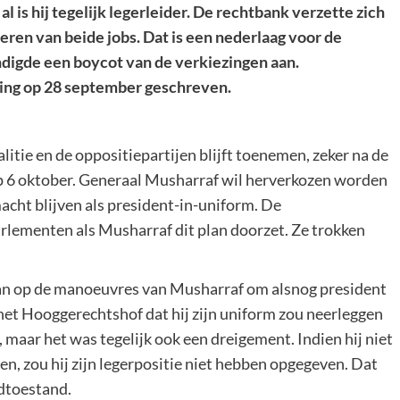
l is hij tegelijk legerleider. De rechtbank verzette zich
ren van beide jobs. Dat is een nederlaag voor de
ondigde een boycot van de verkiezingen aan.
sing op 28 september geschreven.
itie en de oppositiepartijen blijft toenemen, zeker na de
p 6 oktober. Generaal Musharraf wil herverkozen worden
macht blijven als president-in-uniform. De
arlementen als Musharraf dit plan doorzet. Ze trokken
aan op de manoeuvres van Musharraf om alsnog president
het Hooggerechtshof dat hij zijn uniform zou neerleggen
, maar het was tegelijk ook een dreigement. Indien hij niet
en, zou hij zijn legerpositie niet hebben opgegeven. Dat
odtoestand.