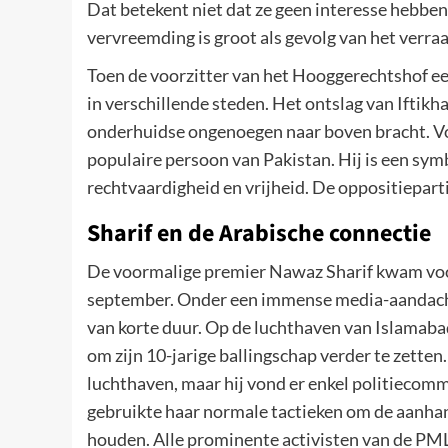
Dat betekent niet dat ze geen interesse hebben
vervreemding is groot als gevolg van het verraa
Toen de voorzitter van het Hooggerechtshof eerd
in verschillende steden. Het ontslag van Ifti
onderhuidse ongenoegen naar boven bracht. Vo
populaire persoon van Pakistan. Hij is een sy
rechtvaardigheid en vrijheid. De oppositiepartij
Sharif en de Arabische connectie
De voormalige premier Nawaz Sharif kwam voor
september. Onder een immense media-aandacht b
van korte duur. Op de luchthaven van Islamabad
om zijn 10-jarige ballingschap verder te zetten
luchthaven, maar hij vond er enkel politiecom
gebruikte haar normale tactieken om de aanhang
houden. Alle prominente activisten van de PM