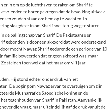
 er in om op de luchthaven te raken om Sharif te
ke vrienden te horen gekregen dat de bevolking uitkeek
 mensen zouden staan om hem op te wachten. In
ing slaagde er in om Sharif snel terug weg te sturen.
 in de ballingschap van Sharif. De Pakistaanse en
rif gebonden is door een akkoord dat werd ondertekend
ierdoor mocht Nawaz Sharif gedurende een periode van 10
ijn familie beweerden dat er geen akkoord was, maar
Ze stelden toen wel dat het maar om vijf jaar
uden. Hij stond echter onder druk van het
aten. De poging om Nawaz ervan te overtuigen om zijn
tacteerde Musharraf de Saoedische koning en de
 het tegenhouden van Sharif in Pakistan. Aanvankelijk
nover die vraag, maar uiteindelijk gaf de druk vanuit de