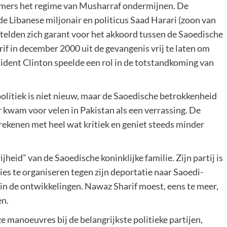
immers het regime van Musharraf ondermijnen. De
de Libanese miljonair en politicus Saad Harari (zoon van
stelden zich garant voor het akkoord tussen de Saoedische
f in december 2000 uit de gevangenis vrij te laten om
dent Clinton speelde een rol in de totstandkoming van
litiek is niet nieuw, maar de Saoedische betrokkenheid
r kwam voor velen in Pakistan als een verrassing. De
e rekenen met heel wat kritiek en geniet steeds minder
heid” van de Saoedische koninklijke familie. Zijn partij is
ies te organiseren tegen zijn deportatie naar Saoedi-
in de ontwikkelingen. Nawaz Sharif moest, eens te meer,
en.
manoeuvres bij de belangrijkste politieke partijen,