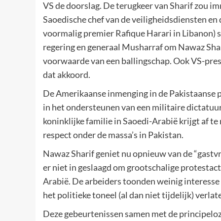
VS de doorslag. De terugkeer van Sharif zou 
Saoedische chef van de veiligheidsdiensten en 
voormalig premier Rafique Harari in Libanon) 
regering en generaal Musharraf om Nawaz Shari
voorwaarde van een ballingschap. Ook VS-presi
dat akkoord.
De Amerikaanse inmenging in de Pakistaanse po
in het ondersteunen van een militaire dictatuu
koninklijke familie in Saoedi-Arabië krijgt af t
respect onder de massa’s in Pakistan.
Nawaz Sharif geniet nu opnieuw van de “gastvrij
er niet in geslaagd om grootschalige protestact
Arabië. De arbeiders toonden weinig interesse 
het politieke toneel (al dan niet tijdelijk) verlat
Deze gebeurtenissen samen met de principeloze 